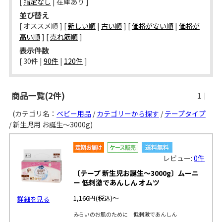
[
指定なし
| 在庫あり ]
並び替え
[ オススメ順 ] [
新しい順
|
古い順
] [
価格が安い順
|
価格が
高い順
] [
売れ筋順
]
表示件数
[ 
30件
 | 
90件
 | 
120件
 ]
商品一覧(2件)
｜1｜
(カテゴリ名：
ベビー用品
/
カテゴリーから探す
/
テープタイプ
/ 新生児用 お誕生～3000g)
レビュー:
0件
〔テープ 新生児お誕生～3000g〕ムーニ
ー 低刺激であんしん オムツ
1,166円
(税込)～
詳細を見る
みらいのお肌のために 低刺激であんしん