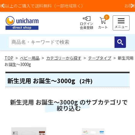
料（一部地域除く）
お荷物のお届けに遅れが出てい
Previous
0
ログイン
メニュー
カート
会員登録
>
ベビー用品
>
カテゴリーから探す
>
テープタイプ
> 新生児用
お誕生～3000g
新生児用 お誕生～3000g
(2件)
新生児用 お誕生～3000g のサブカテゴリで
絞り込む