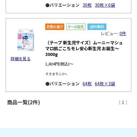
●バリエーション
30枚
30枚×6袋
レビュー:
0件
〔テープ 新生児サイズ〕ムーニーマシュ
マロ肌ごこちモレ安心新生児 お誕生～
3000g
詳細を見る
1,804円
(税込)～
すきまモレ0へ
●バリエーション
64枚
64枚×3袋
商品一覧(2件)
｜1｜