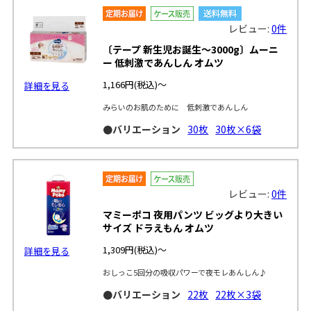
レビュー:
0件
〔テープ 新生児お誕生～3000g〕ムーニ
ー 低刺激であんしん オムツ
1,166円
(税込)～
詳細を見る
みらいのお肌のために 低刺激であんしん
●バリエーション
30枚
30枚×6袋
レビュー:
0件
マミーポコ 夜用パンツ ビッグより大きい
サイズ ドラえもん オムツ
1,309円
(税込)～
詳細を見る
おしっこ5回分の吸収パワーで夜モレあんしん♪
●バリエーション
22枚
22枚×3袋