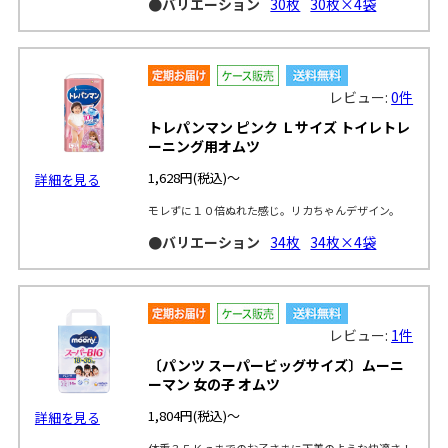
●バリエーション
30枚
30枚×4袋
レビュー:
0件
トレパンマン ピンク Ｌサイズ トイレトレ
ーニング用オムツ
1,628円
(税込)～
詳細を見る
モレずに１０倍ぬれた感じ。リカちゃんデザイン。
●バリエーション
34枚
34枚×4袋
レビュー:
1件
〔パンツ スーパービッグサイズ〕ムーニ
ーマン 女の子 オムツ
1,804円
(税込)～
詳細を見る
体重３５Ｋｇまでのお子さまに下着のような快適さ！