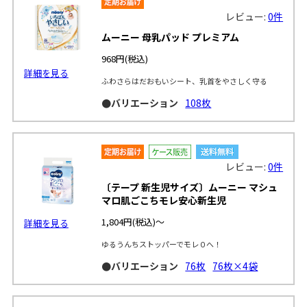
レビュー:
0件
ムーニー 母乳パッド プレミアム
968円
(税込)
詳細を見る
ふわさらはだおもいシート、乳首をやさしく守る
●バリエーション
108枚
レビュー:
0件
〔テープ 新生児サイズ〕ムーニー マシュ
マロ肌ごこちモレ安心新生児
1,804円
(税込)～
詳細を見る
ゆるうんちストッパーでモレ０へ！
●バリエーション
76枚
76枚×4袋