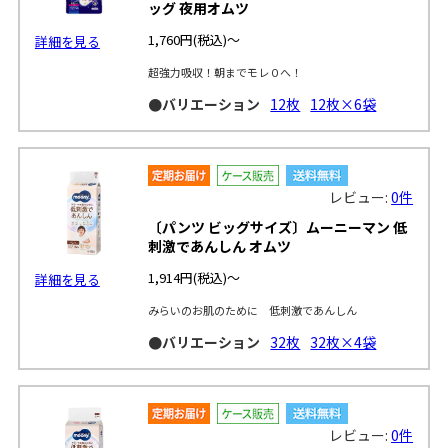
ッグ 夜用オムツ
1,760円
(税込)～
詳細を見る
超強力吸収！朝までモレ０へ！
●バリエーション
12枚
12枚×6袋
レビュー:
0件
〔パンツ ビッグサイズ〕ムーニーマン 低
刺激であんしん オムツ
1,914円
(税込)～
詳細を見る
みらいのお肌のために 低刺激であんしん
●バリエーション
32枚
32枚×4袋
レビュー:
0件