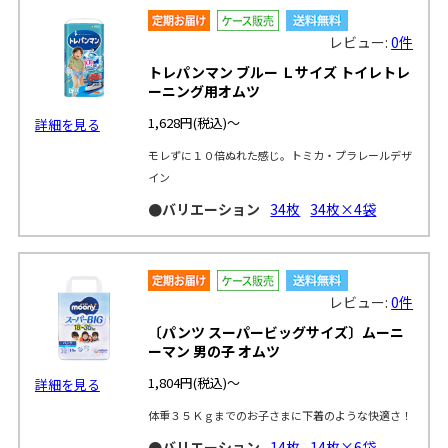
レビュー:
0件
トレパンマン ブルー Ｌサイズ トイレトレ
ーニング用オムツ
1,628円
(税込)～
詳細を見る
モレずに１０倍ぬれた感じ。トミカ・プラレールデザ
イン
●バリエーション
34枚
34枚×4袋
レビュー:
0件
〔パンツ スーパービッグサイズ〕ムーニ
ーマン 男の子 オムツ
1,804円
(税込)～
詳細を見る
体重３５Ｋｇまでのお子さまに下着のような快適さ！
●バリエーション
14枚
14枚×6袋