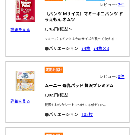
レビュー:
2件
〔パンツ Ｍサイズ〕マミーポコパンツ ド
ラえもん オムツ
1,782円
(税込)～
詳細を見る
マミーポコパンツは今のサイズが長～く使える！
●バリエーション
74枚
74枚×3
レビュー:
0件
ムーニー 母乳パッド 贅沢プレミアム
1,089円
(税込)
詳細を見る
贅沢やわらかシートでつけてる感ゼロへ。
●バリエーション
102枚