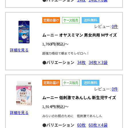
レビュー:
0件
ム－ニ－ オヤスミマン 男女共用 Ｍサイズ
1,760円
(税込)～
詳細を見る
超強力吸収で朝までモレゼロへ！
●バリエーション
34枚
34枚×3袋
レビュー:
0件
ムーニー 低刺激であんしん 新生児サイズ
1,914円
(税込)～
詳細を見る
みらいのお肌のために 低刺激であんしん
●バリエーション
60枚
60枚×4袋