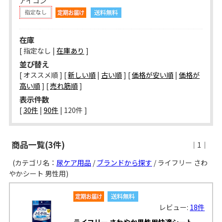
アイコン
在庫
[ 指定なし |
在庫あり
]
並び替え
[ オススメ順 ] [
新しい順
|
古い順
] [
価格が安い順
|
価格が
高い順
] [
売れ筋順
]
表示件数
[ 
30件
 | 
90件
 | 
120件
 ]
商品一覧(3件)
｜1｜
(カテゴリ名：
尿ケア用品
/
ブランドから探す
/ ライフリー さわ
やかシート 男性用)
レビュー:
18件
ライフリー さわやか男性用快適シート