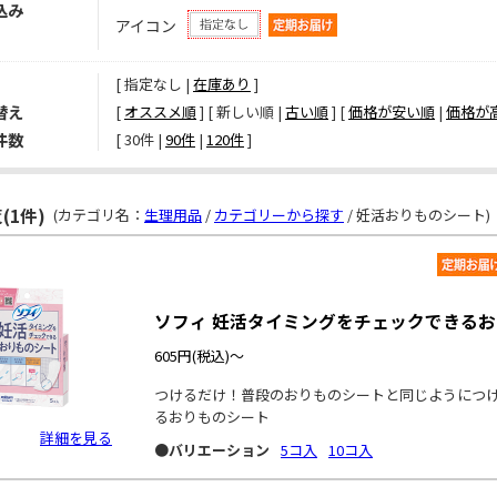
込み
アイコン
[ 指定なし |
在庫あり
]
替え
[
オススメ順
] [ 新しい順 |
古い順
] [
価格が安い順
|
価格が
件数
[ 
30件
 | 
90件
 | 
120件
 ]
(1件)
(カテゴリ名：
生理用品
/
カテゴリーから探す
/ 妊活おりものシート)
ソフィ 妊活タイミングをチェックできる
605円
(税込)～
つけるだけ！普段のおりものシートと同じようにつ
るおりものシート
詳細を見る
●バリエーション
5コ入
10コ入