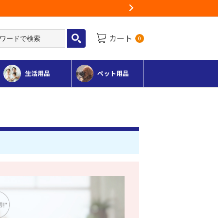
地域がございます
Next
カート
0
生活用品
ペット用品