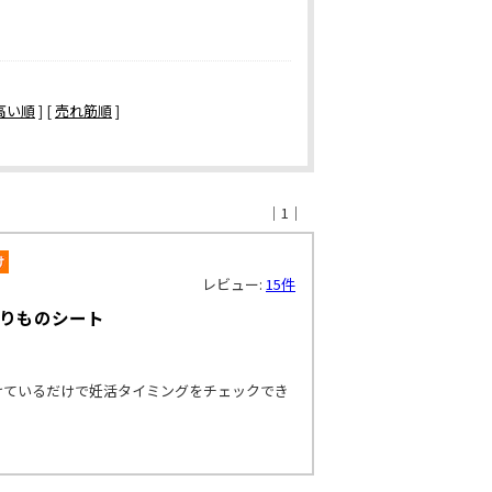
高い順
] [
売れ筋順
]
｜1｜
レビュー:
15件
おりものシート
けているだけで妊活タイミングをチェックでき