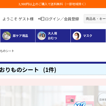
お荷物のお届けに遅れが出ている
ようこそ ゲスト様
ログイン／会員登録
大人用
尿ケア用品
マスク
おむつ
りものシート
おりものシート
(1件)