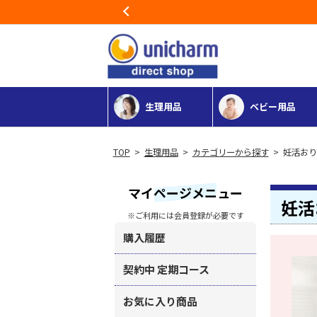
Previous
生理用品
ベビー用品
>
生理用品
>
カテゴリーから探す
> 妊活お
マイページメニュー
妊活
※ご利用には会員登録が必要です
購入履歴
契約中 定期コース
お気に入り商品