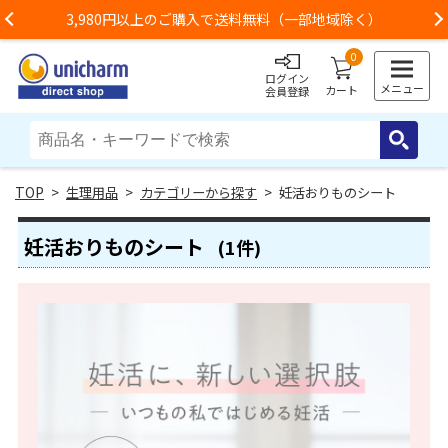
3,980円以上のご購入で送料無料（一部地域除く）
Previous
0
ログイン
メニュー
カート
会員登録
>
生理用品
>
カテゴリーから探す
> 妊活おりものシート
妊活おりものシート
(1件)