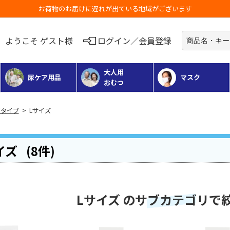
お荷物のお届けに遅れが出ている地域がございます
ようこそ ゲスト様
ログイン／会員登録
大人用
尿ケア用品
マスク
おむつ
タイプ
> Lサイズ
イズ
(8件)
Lサイズ のサブカテゴリで