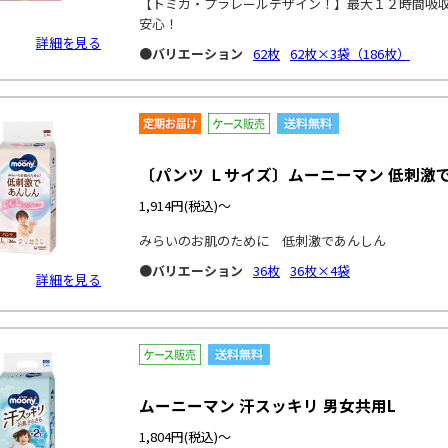
【トミカ・プラレールデザイン！】最大１２時間吸
安心！
詳細を見る
●バリエーション
62枚
62枚×3袋（186枚）
〔パンツ Ｌサイズ〕ムーニーマン 低刺激
1,914円
(税込)～
みらいのお肌のために 低刺激であんしん
●バリエーション
36枚
36枚×4袋
詳細を見る
ムーニーマン 汗スッキリ 男女共用L
1,804円
(税込)～