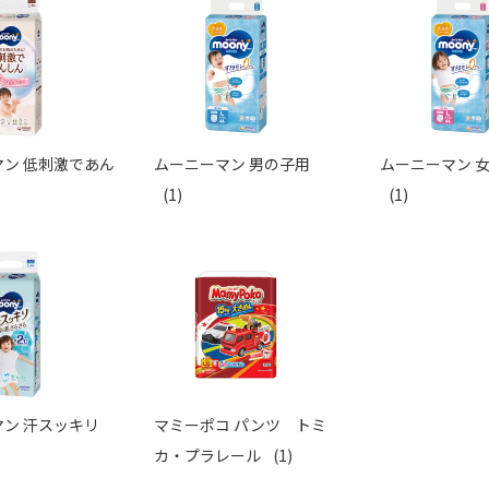
ン 低刺激であん
ムーニーマン 男の子用
ムーニーマン 
(1)
(1)
ン 汗スッキリ
マミーポコ パンツ トミ
カ・プラレール
(1)