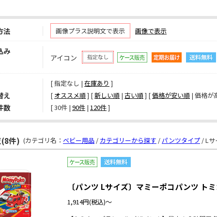
方法
画像プラス説明文で表示
画像で表示
込み
アイコン
[ 指定なし |
在庫あり
]
替え
[
オススメ順
] [
新しい順
|
古い順
] [
価格が安い順
| 価格が高
件数
[ 
30件
 | 
90件
 | 
120件
 ]
(8件)
(カテゴリ名：
ベビー用品
/
カテゴリーから探す
/
パンツタイプ
/ Lサ
〔パンツ Lサイズ〕マミーポコパンツ ト
1,914円
(税込)～