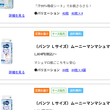
「汗99％吸収シート」でお肌さらさら！
●バリエーション
40枚
40枚×4
詳細を見る
〔パンツ Ｌサイズ〕ムーニーマンマシュ
1,804円
(税込)～
マシュマロ肌ごこちモレ安心
●バリエーション
44枚
44枚×4袋
詳細を見る
〔パンツ Ｌサイズ〕ムーニーマンマシュ