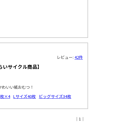
レビュー:
42件
みらいサイクル商品】
かわいい紙おむつ！
枚×4
Lサイズ40枚
ビッグサイズ34枚
｜1｜