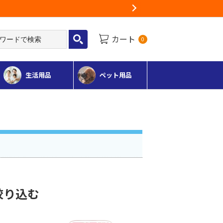
Next
カート
0
生活用品
ペット用品
絞り込む