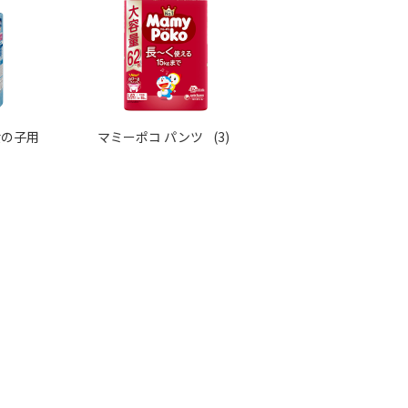
女の子用
マミーポコ パンツ
(3)