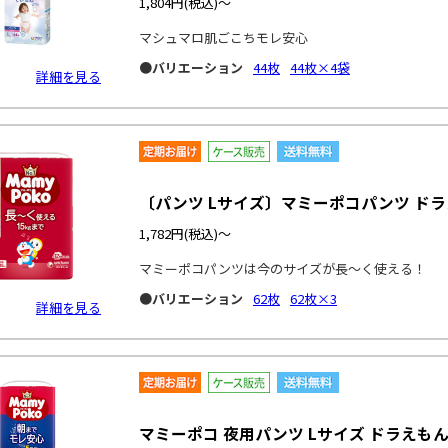
1,804円
(税込)～
マシュマロ肌ごこちモレ安心
●バリエーション
44枚
44枚×4袋
詳細を見る
〔パンツ Lサイズ〕マミーポコパンツ ドラ
1,782円
(税込)～
マミーポコパンツは今のサイズが長～く使える！
●バリエーション
62枚
62枚×3
詳細を見る
マミーポコ 夜用パンツ Lサイズ ドラえもん