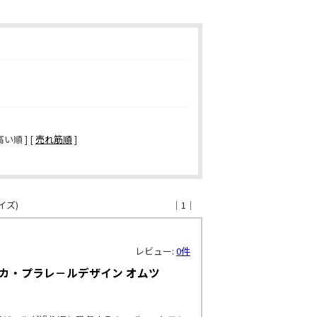
い順 ] [
売れ筋順
]
イズ)
｜1｜
レビュー:
0件
ミカ・プラレ－ルデザイン オムツ