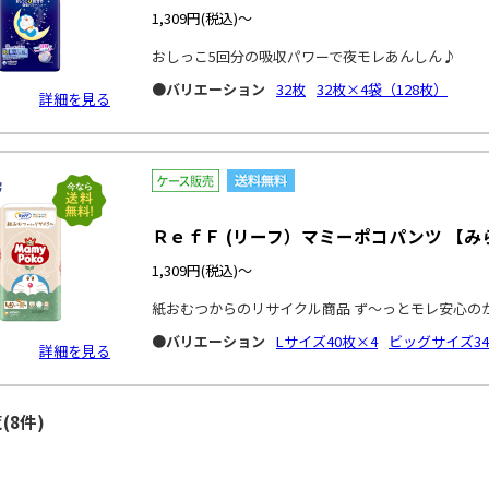
1,309円
(税込)～
おしっこ5回分の吸収パワーで夜モレあんしん♪
●バリエーション
32枚
32枚×4袋（128枚）
詳細を見る
ＲｅｆＦ (リーフ）マミーポコパンツ 【
1,309円
(税込)～
紙おむつからのリサイクル商品 ず～っとモレ安心の
●バリエーション
Lサイズ40枚×4
ビッグサイズ34
詳細を見る
(8件)