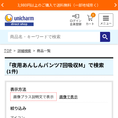
3,980円以上のご購入で送料無料（一部地域除く）
Previous
0
ログイン
メニュー
カート
会員登録
>
詳細検索
> 商品一覧
「夜用あんしんパンツ7回吸収M」で検索
(1件)
表示方法
画像プラス説明文で表示
画像で表示
絞り込み
アイコン