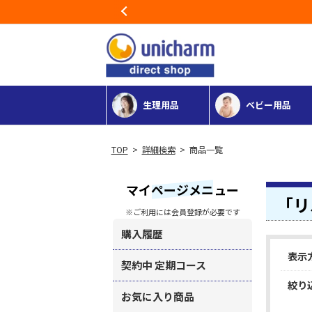
Previous
生理用品
ベビー用品
>
詳細検索
> 商品一覧
マイページメニュー
「リ
※ご利用には会員登録が必要です
購入履歴
表示
契約中 定期コース
絞り
お気に入り商品