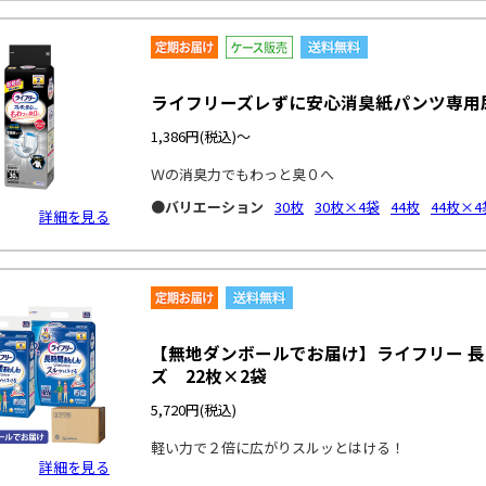
ライフリーズレずに安心消臭紙パンツ専用
1,386円
(税込)～
Ｗの消臭力でもわっと臭０へ
●バリエーション
30枚
30枚×4袋
44枚
44枚×4
詳細を見る
【無地ダンボールでお届け】ライフリー 長
ズ 22枚×2袋
5,720円
(税込)
軽い力で２倍に広がりスルッとはける！
詳細を見る