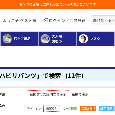
お荷物のお届けに遅れが出ている地域がございます
ようこそ ゲスト様
ログイン／会員登録
大人用
尿ケア用品
マスク
おむつ
ハビリパンツ」で検索
(12件)
方法
画像プラス説明文で表示
画像で表示
込み
アイコン