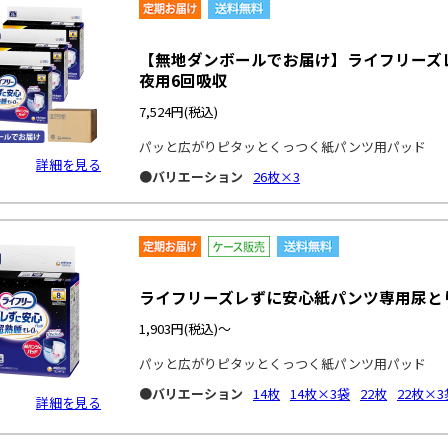
【無地ダンボールでお届け】ライフリーズ
夜用6回吸収
7,524円
(税込)
パッと広がりピタッとくっつく紙パンツ用パッド
詳細を見る
●バリエーション
26枚×3
ライフリーズレずに安心紙パンツ専用尿と
1,903円
(税込)～
パッと広がりピタッとくっつく紙パンツ用パッド
●バリエーション
14枚
14枚×3袋
22枚
22枚×3
詳細を見る