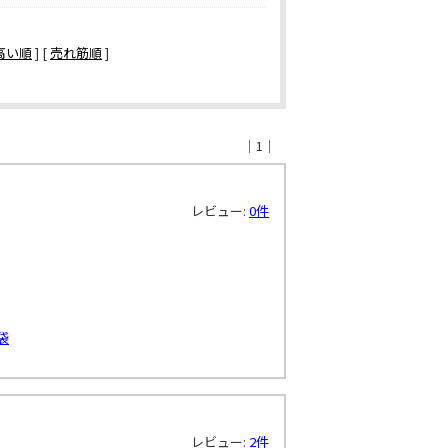
高い順
] [
売れ筋順
]
｜1｜
レビュー:
0件
袋
レビュー:
2件