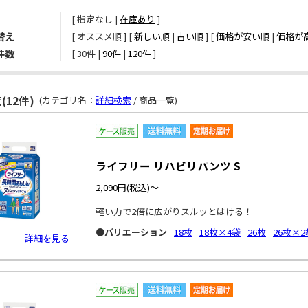
[ 指定なし |
在庫あり
]
替え
[ オススメ順 ] [
新しい順
|
古い順
] [
価格が安い順
|
価格が
件数
[ 
30件
 | 
90件
 | 
120件
 ]
(12件)
(カテゴリ名：
詳細検索
/ 商品一覧)
ライフリー リハビリパンツ S
2,090円
(税込)～
軽い力で2倍に広がりスルッとはける！
●バリエーション
18枚
18枚×4袋
26枚
26枚×2
詳細を見る