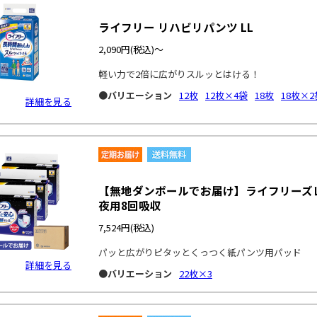
ライフリー リハビリパンツ LL
2,090円
(税込)～
軽い力で2倍に広がりスルッとはける！
●バリエーション
12枚
12枚×4袋
18枚
18枚×2
詳細を見る
【無地ダンボールでお届け】ライフリーズ
夜用8回吸収
7,524円
(税込)
パッと広がりピタッとくっつく紙パンツ用パッド
詳細を見る
●バリエーション
22枚×3