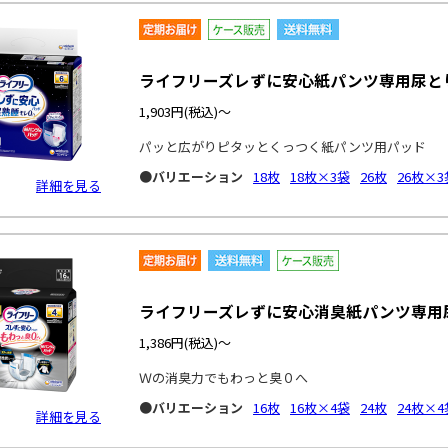
ライフリーズレずに安心紙パンツ専用尿と
1,903円
(税込)～
パッと広がりピタッとくっつく紙パンツ用パッド
●バリエーション
18枚
18枚×3袋
26枚
26枚×3
詳細を見る
ライフリーズレずに安心消臭紙パンツ専用
1,386円
(税込)～
Ｗの消臭力でもわっと臭０へ
●バリエーション
16枚
16枚×4袋
24枚
24枚×4
詳細を見る