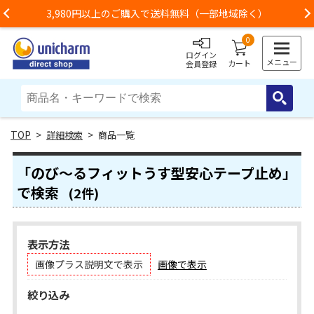
3,980円以上のご購入で送料無料（一部地域除く）
Previous
0
ログイン
メニュー
カート
会員登録
>
詳細検索
> 商品一覧
「のび～るフィットうす型安心テープ止め」
で検索
(2件)
表示方法
画像プラス説明文で表示
画像で表示
絞り込み