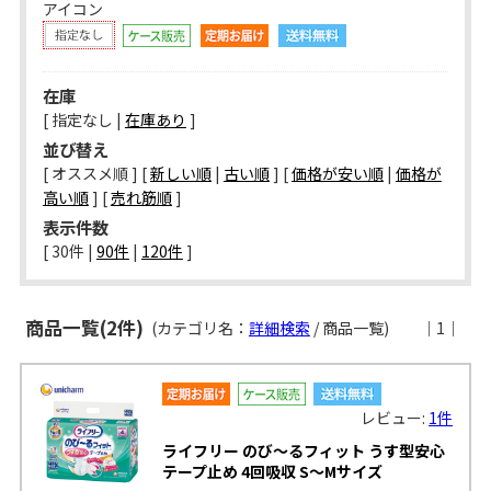
アイコン
在庫
[ 指定なし |
在庫あり
]
並び替え
[ オススメ順 ] [
新しい順
|
古い順
] [
価格が安い順
|
価格が
高い順
] [
売れ筋順
]
表示件数
[ 
30件
 | 
90件
 | 
120件
 ]
商品一覧(2件)
(カテゴリ名：
詳細検索
/ 商品一覧)
｜1｜
レビュー:
1件
ライフリー のび～るフィット うす型安心
テープ止め 4回吸収 S～Mサイズ