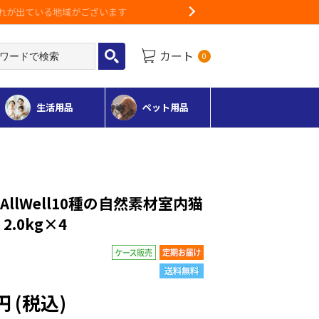
Next
カート
0
生活用品
ペット用品
llWell10種の自然素材室内猫
2.0kg×4
円
(税込)