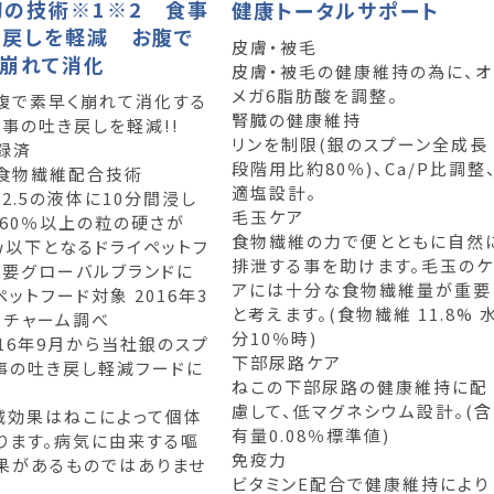
初の技術※1※2 食事
健康トータルサポート
き戻しを軽減 お腹で
皮膚・被毛
く崩れて消化
皮膚・被毛の健康維持の為に、オ
メガ6脂肪酸を調整。
腹で素早く崩れて消化する
腎臓の健康維持
食事の吐き戻しを軽減!!
リンを制限(銀のスプーン全成長
録済
段階用比約80％)、Ca/P比調整
食物繊維配合技術
適塩設計。
H2.5の液体に10分間浸し
毛玉ケア
、60％以上の粒の硬さが
食物繊維の力で便とともに自然
gw以下となるドライペットフ
排泄する事を助けます。毛玉のケ
主要グローバルブランドに
アには十分な食物繊維量が重要
ットフード対象 2016年3
と考えます。(食物繊維 11.8% 
・チャーム調べ
分10％時)
016年9月から当社銀のスプ
下部尿路ケア
事の吐き戻し軽減フードに
ねこの下部尿路の健康維持に配
慮して、低マグネシウム設計。(含
軽減効果はねこによって個体
有量0.08％標準値)
ります。病気に由来する嘔
免疫力
果があるものではありませ
ビタミンE配合で健康維持により