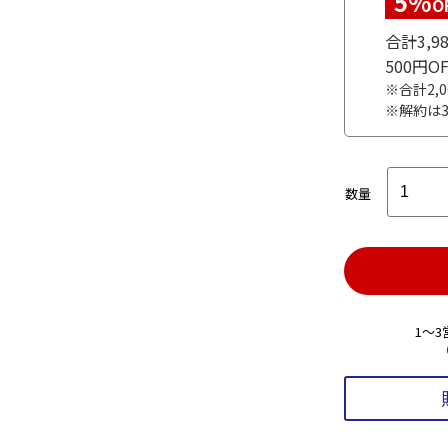
5%
O
合計3,
500円
※合計2,
※解約は
数量
1～