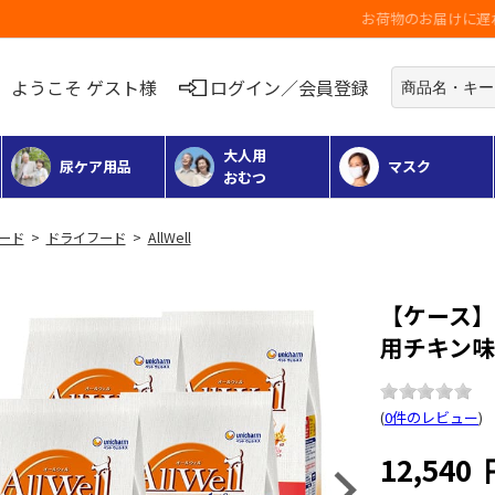
お荷物のお届けに遅れが出ている地域がございます
ようこそ ゲスト様
ログイン／会員登録
大人用
尿ケア用品
マスク
おむつ
フード
>
ドライフード
>
AllWell
【ケース】A
用チキン味 
(
0件のレビュー
)
12,540
Next