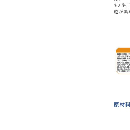
＊2 
粒が素
原材