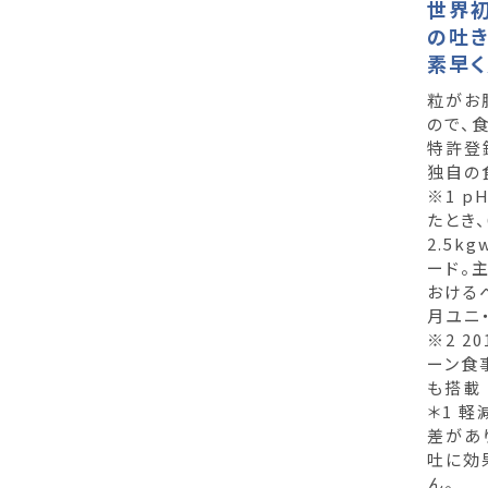
世界
の吐
素早
粒がお
ので、
特許登
独自の
※1 p
たとき
2.5k
ード。
おけるペ
月ユニ
※2 2
ーン食
も搭載
＊1 
差があ
吐に効
ん。