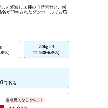
しを軽減し10種の自然素材と、栄
商品名が印字されたダンボールでお届
kg
2.0kg×4
(税込)
12,540円(税込)
入
40
円(税込)
入
定期購入なら 5%OFF