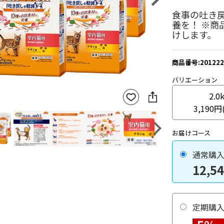
食事の吐き戻
養を！ ※
けします。
商品番号:201222
バリエーション
SNS
お気
2.0
に
に入
3,190円
シ
りに
ェ
登録
ア
Next
お届けコース
通常購
12,5
定期購