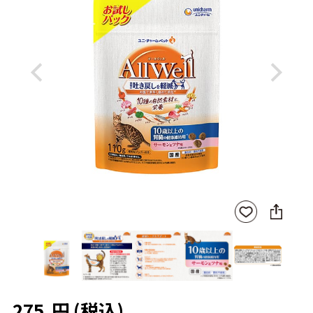
Previous
Next
SNS
お気
に
に入
シ
りに
ェ
登録
ア
275
円
(税込)