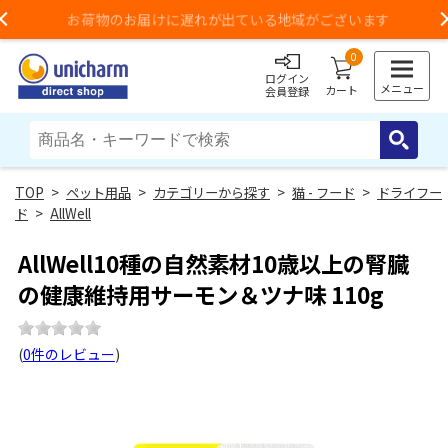
お荷物のお届けに遅れが出ている地域がございます
Previous
0
ログイン
メニュー
カート
会員登録
>
ペット用品
>
カテゴリーから探す
>
猫 - フード
>
ドライフー
ド
>
AllWell
AllWell10種の自然素材10歳以上の腎臓
の健康維持用サーモン＆ツナ味 110g
(
0件のレビュー
)