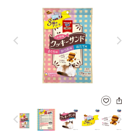
Previous
Next
SNS
お気
に
に入
シ
りに
ェ
登録
ア
Previous
Next