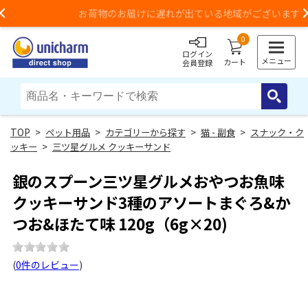
お荷物のお届けに遅れが出ている地域がございます
Previous
0
ログイン
メニュー
カート
会員登録
>
ペット用品
>
カテゴリーから探す
>
猫 - 副食
>
スナック・ク
ッキー
>
三ツ星グルメ クッキーサンド
銀のスプーン三ツ星グルメおやつお魚味
クッキーサンド3種のアソートまぐろ&か
つお&ほたて味 120g（6g×20)
(
0件のレビュー
)