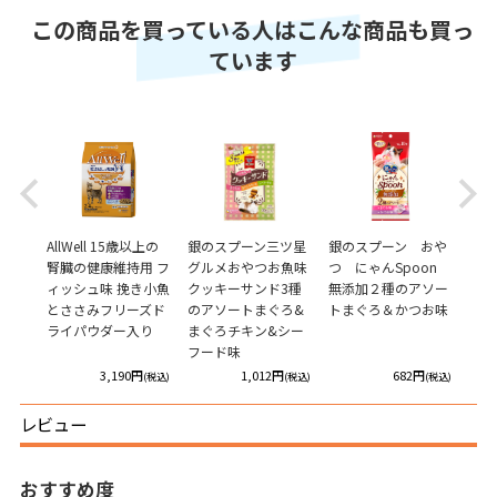
この商品を買っている人はこんな商品も買っ
ています
Previous
Next
いし
AllWell 15歳以上の
銀のスプーン三ツ星
銀のスプーン おや
銀の
おや
腎臓の健康維持用 フ
グルメおやつお魚味
つ にゃんSpoon
つ 
総合
ィッシュ味 挽き小魚
クッキーサンド3種
無添加２種のアソー
無添
ド
とささみフリーズド
のアソートまぐろ&
トまぐろ＆かつお味
トま
ライパウダー入り
まぐろチキン&シー
味
フード味
円
3,190円
1,012円
682円
(税込)
(税込)
(税込)
(税込)
レビュー
おすすめ度