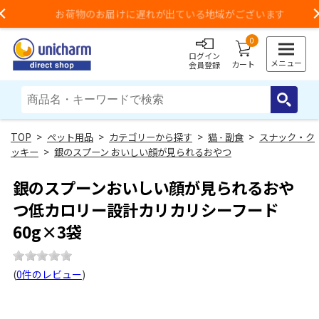
お荷物のお届けに遅れが出ている地域がございます
Previous
0
ログイン
メニュー
カート
会員登録
>
ペット用品
>
カテゴリーから探す
>
猫 - 副食
>
スナック・ク
ッキー
>
銀のスプーン おいしい顔が見られるおやつ
銀のスプーンおいしい顔が見られるおや
つ低カロリー設計カリカリシーフード
60g×3袋
(
0件のレビュー
)