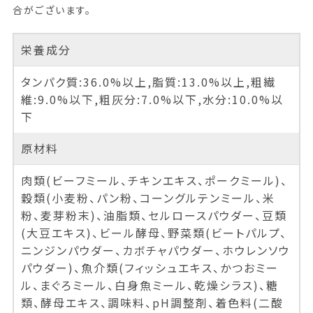
合がございます。
栄養成分
タンパク質:36.0%以上,脂質:13.0%以上,粗繊
維:9.0%以下,粗灰分:7.0%以下,水分:10.0%以
下
原材料
肉類(ビーフミール、チキンエキス、ポークミール)、
穀類(小麦粉、パン粉、コーングルテンミール、米
粉、麦芽粉末)、油脂類、セルロースパウダー、豆類
(大豆エキス)、ビール酵母、野菜類(ビートパルプ、
ニンジンパウダー、カボチャパウダー、ホウレンソウ
パウダー)、魚介類(フィッシュエキス、かつおミー
ル、まぐろミール、白身魚ミール、乾燥シラス)、糖
類、酵母エキス、調味料、pH調整剤、着色料(二酸