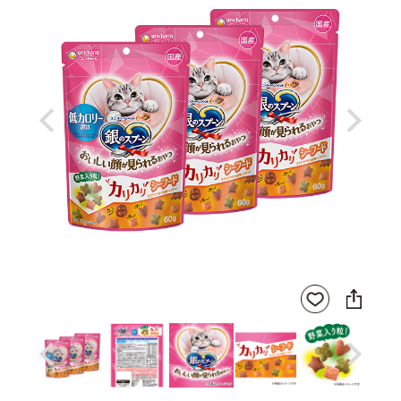
Previous
Next
SNS
お気
に
に入
シ
りに
ェ
登録
ア
Previous
Next