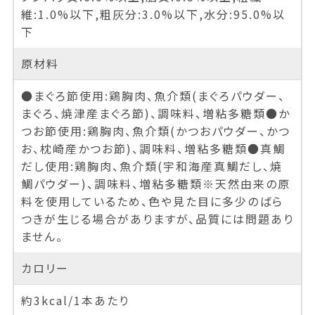
維:1.0%以下,粗灰分:3.0%以下,水分:95.0%以
下
原材料
●まぐろ節使用:鶏胸肉、魚介類(まぐろパウダー、
まぐろ、焼津産まぐろ節)、調味料、増粘多糖類●か
つお節使用:鶏胸肉、魚介類(かつおパウダー、かつ
お、枕崎産かつお節)、調味料、増粘多糖類●真鯛
だし使用:鶏胸肉、魚介類(宇和海産真鯛だし、焼
鯛パウダー)、調味料、増粘多糖類※天然由来の原
料を使用しているため、色や見た目に多少のばら
つきが生じる場合がありますが、品質には問題あり
ません。
カロリー
約3kcal/1本あたり