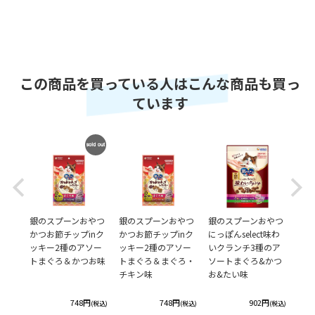
この商品を買っている人はこんな商品も買っ
ています
SOLD
OUT
Previous
Next
おやつ
銀のスプーンおやつ
銀のスプーンおやつ
銀のスプーンおやつ
銀の
 とろ
かつお節チップinク
かつお節チップinク
にっぽんselect味わ
かつ
ーフ
ッキー2種のアソー
ッキー2種のアソー
いクランチ3種のア
ッキ
 まぐ
トまぐろ＆かつお味
トまぐろ＆まぐろ・
ソートまぐろ&かつ
ン味
柱＆
チキン味
お&たい味
円
748円
748円
902円
(税込)
(税込)
(税込)
(税込)