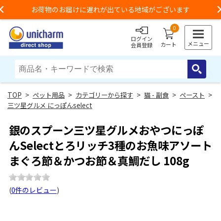
お荷物のお届けに遅れが出ている地域がございます
Previous
0
ログイン
メニュー
カート
会員登録
>
ペット用品
>
カテゴリーから探す
>
猫 - 副食
>
ペースト
>
三ツ星グルメ にっぽんselect
銀のスプーン三ツ星グルメおやつにっぽ
んSelectとろリッチ3種のお魚味アソート
まぐろ節＆かつお節＆真鯛だし 108g
(
0件のレビュー
)