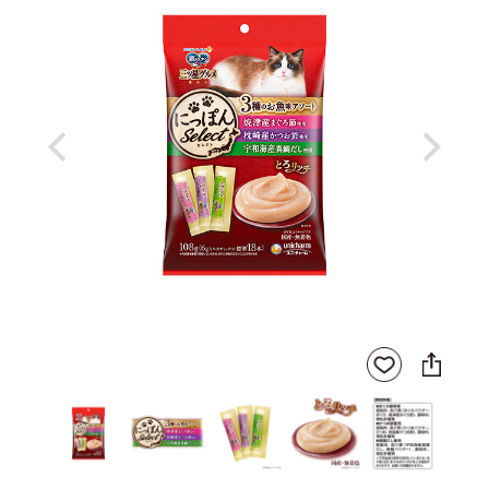
Previous
Next
SNS
お気
に
に入
シ
りに
ェ
登録
ア