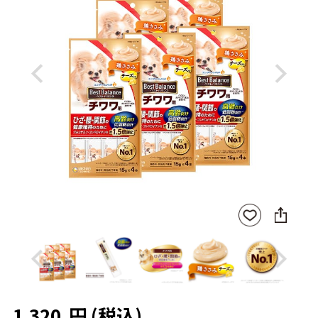
Previous
Next
SNS
お気
に
に入
シ
りに
ェ
登録
ア
Previous
Next
1,320
円
(税込)