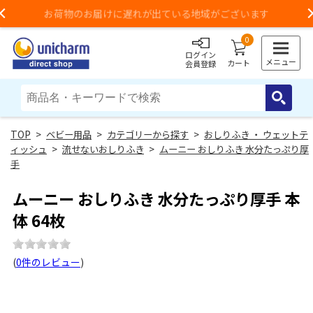
お荷物のお届けに遅れが出ている地域がございます
Previous
0
ログイン
メニュー
カート
会員登録
>
ベビー用品
>
カテゴリーから探す
>
おしりふき ・ ウェットテ
ィッシュ
>
流せないおしりふき
>
ムーニー おしりふき 水分たっぷり厚
手
ムーニー おしりふき 水分たっぷり厚手 本
体 64枚
(
0件のレビュー
)