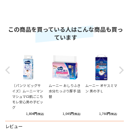
この商品を買っている人はこんな商品も買っ
ています
Previous
Next
ふき
〔パンツ ビッグサ
ムーニー おしりふき
ムーニー オヤスミマ
〔テ
こち
イズ〕ムーニーマン
水分たっぷり厚手 詰
ン 男の子Ｌ
ムー
マシュマロ肌ごこち
替
んし
モレ安心男の子ビッ
グ
円
1,804円
1,045円
1,760円
(税込)
(税込)
(税込)
(税込)
レビュー