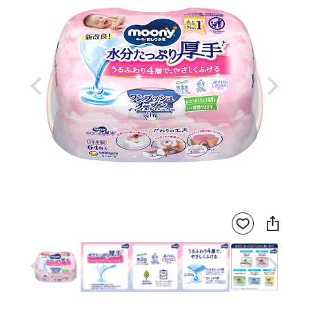
Previous
Next
SNS
お気
に
に入
シ
りに
ェ
登録
ア
Previous
Next