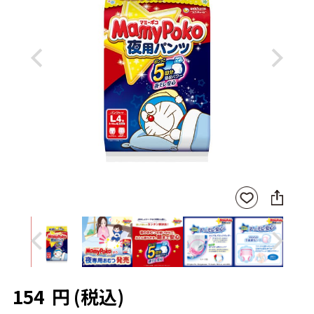
Previous
Next
SNS
お気
に
に入
シ
りに
ェ
登録
ア
Previous
Next
154
円
(税込)