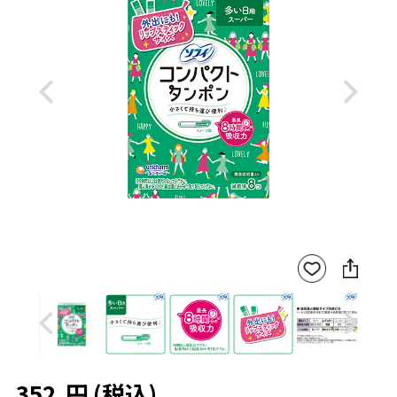
Previous
Next
SNS
お気
に
に入
シ
りに
ェ
登録
ア
Previous
Next
352
円
(税込)