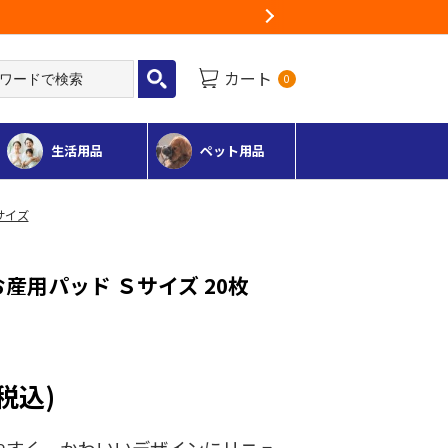
Next
カート
0
生活用品
ペット用品
サイズ
お産用パッド Ｓサイズ 20枚
(税込)