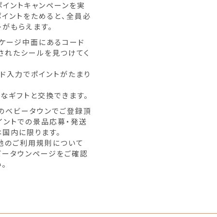
ポイントキャンペーンを実
ポイントをためると、全員必
トがもらえます。
ッケージ中面にあるコード
されたシールを見つけてく
。
ード入力でポイントがたまり
敵なギフトと交換できます。
のベビータウンでご登録頂
イントでの景品応募・発送
本国内に限ります。
他のご利用規則について
ビータウンページをご確認
。