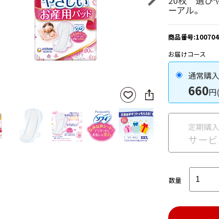
20枚 選び
ーアル。
商品番号:100704
お届けコース
通常購
660
円
SNS
お気
に
に入
シ
りに
ェ
登録
定期購
ア
サービ
数量