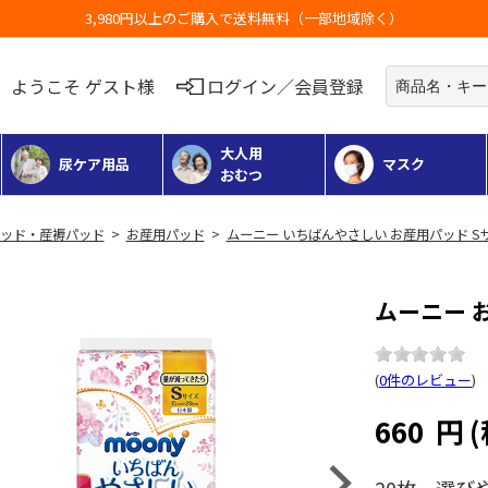
お荷物のお届けに遅れが出ている地域がございます
ようこそ ゲスト様
ログイン／会員登録
大人用
尿ケア用品
マスク
おむつ
ッド・産褥パッド
>
お産用パッド
>
ムーニー いちばんやさしい お産用パッド S
ムーニー 
(
0件のレビュー
)
660
円
Next