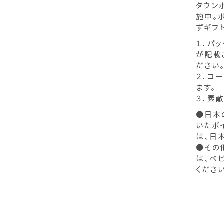
タウン
施中。
ずギフ
１．パ
が記載
ださい
２．コ
ます。
３．素
●日本
いたポ
は、日
●その
は、ベ
ください