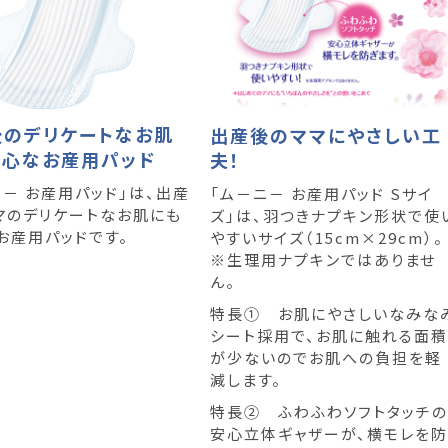
後のデリケートなお肌
出産後のママにやさしい工
安心なお産用パッド
夫！
ニ－ お産用パッド」は、出産
「ム－ニ－ お産用パッド Sサイ
マのデリケートなお肌にも
ズ」は、羽つきナプキン形状で使
お産用パッドです。
やすいサイズ（15cm×29cm）。
※生理用ナプキンではありませ
ん。
特長① お肌にやさしいなみな
シート採用で、お肌に触れる面積
が少ないのでお肌への負担を軽
減します。
特長② ふわふわソフトタッチの
安心立体ギャザーが、横モレを防