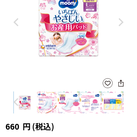
Previous
Next
SNS
お気
に
に入
シ
りに
ェ
登録
ア
Previous
Next
660
円
(税込)