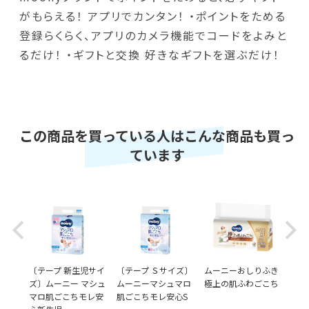
がもらえる！ アプリでカンタン！ ・ポイントをためる
登録らくらく、アプリのカメラ機能でコードをよみと
るだけ！ ・ギフトと交換 好きなギフトを選ぶだけ！
この商品を買っている人はこんな商品も買っ
ています
Previous
Next
おで
〔テープ 新生児サイ
〔テープ Ｓサイズ〕
ムーニーおしりふき
ムー
ツ M
ズ〕ムーニー マシュ
ムーニーマシュマロ
極上の肌ふわごこち
やわ
マロ肌ごこちモレ安
肌ごこちモレ安心S