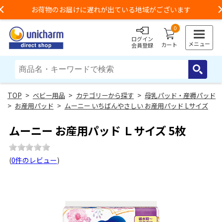
お荷物のお届けに遅れが出ている地域がございます
Previous
0
ログイン
メニュー
カート
会員登録
>
ベビー用品
>
カテゴリーから探す
>
母乳パッド・産褥パッド
>
お産用パッド
>
ムーニー いちばんやさしい お産用パッド Lサイズ
ムーニー お産用パッド Ｌサイズ 5枚
(
0件のレビュー
)