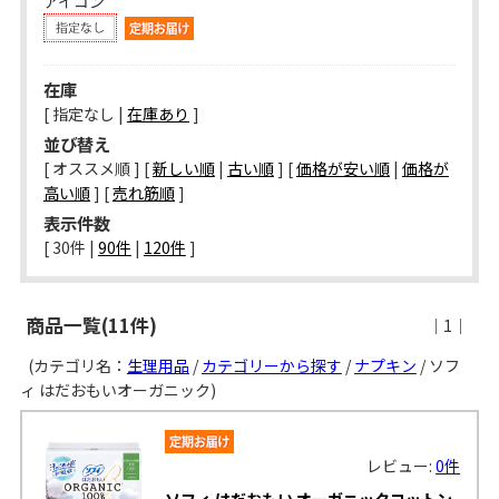
アイコン
在庫
[ 指定なし |
在庫あり
]
並び替え
[ オススメ順 ] [
新しい順
|
古い順
] [
価格が安い順
|
価格が
高い順
] [
売れ筋順
]
表示件数
[ 
30件
 | 
90件
 | 
120件
 ]
商品一覧(11件)
｜1｜
(カテゴリ名：
生理用品
/
カテゴリーから探す
/
ナプキン
/ ソフ
ィ はだおもいオーガニック)
レビュー:
0件
ソフィ はだおもい オーガニックコットン