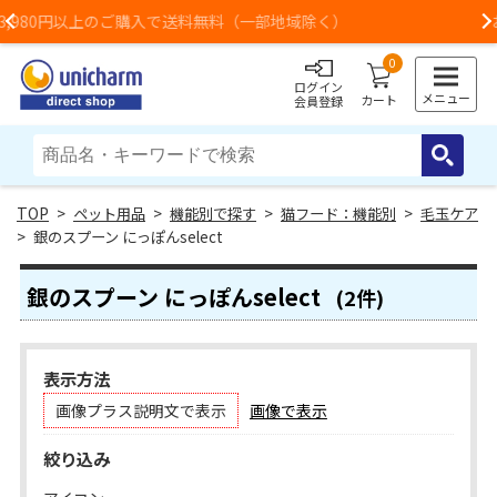
料（一部地域除く）
お荷物のお届けに遅れが出てい
Previous
0
ログイン
メニュー
カート
会員登録
>
ペット用品
>
機能別で探す
>
猫フード：機能別
>
毛玉ケア
> 銀のスプーン にっぽんselect
銀のスプーン にっぽんselect
(2件)
表示方法
画像プラス説明文で表示
画像で表示
絞り込み