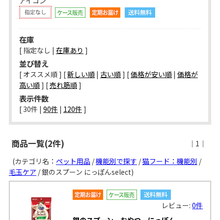
アイコン
在庫
[ 指定なし |
在庫あり
]
並び替え
[ オススメ順 ] [
新しい順
|
古い順
] [
価格が安い順
|
価格が
高い順
] [
売れ筋順
]
表示件数
[ 
30件
 | 
90件
 | 
120件
 ]
商品一覧(2件)
｜1｜
(カテゴリ名：
ペット用品
/
機能別で探す
/
猫フード：機能別
/
毛玉ケア
/ 銀のスプーン にっぽんselect)
レビュー:
0件
銀のスプーン おやつ にっぽん