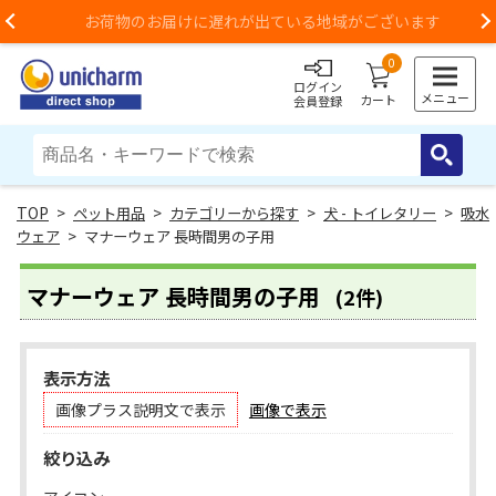
お荷物のお届けに遅れが出ている地域がございます
Previous
0
ログイン
メニュー
カート
会員登録
>
ペット用品
>
カテゴリーから探す
>
犬 - トイレタリー
>
吸水
ウェア
> マナーウェア 長時間男の子用
マナーウェア 長時間男の子用
(2件)
表示方法
画像プラス説明文で表示
画像で表示
絞り込み