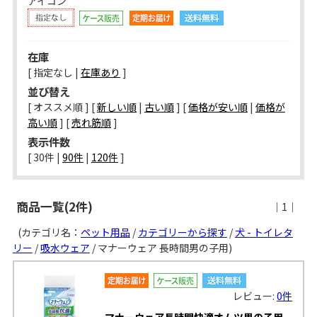
アイコン
在庫
[ 指定なし |
在庫あり
]
並び替え
[ オススメ順 ] [
新しい順
|
古い順
] [
価格が安い順
|
価格が
高い順
] [
売れ筋順
]
表示件数
[ 
30件
 | 
90件
 | 
120件
 ]
商品一覧(2件)
｜1｜
(カテゴリ名：
ペット用品
/
カテゴリーから探す
/
犬 - トイレタ
リー
/
吸水ウェア
/ マナーウェア 長時間男の子用)
レビュー:
0件
マナーウェア長時間快適オムツ男の子用