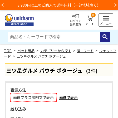
3,980円以上のご購入で送料無料（一部地域除く）
Previous
0
ログイン
メニュー
カート
会員登録
>
ペット用品
>
カテゴリーから探す
>
猫 - フード
>
ウェットフ
ード
> 三ツ星グルメ パウチ ポタージュ
三ツ星グルメ パウチ ポタージュ
(3件)
表示方法
画像プラス説明文で表示
画像で表示
絞り込み