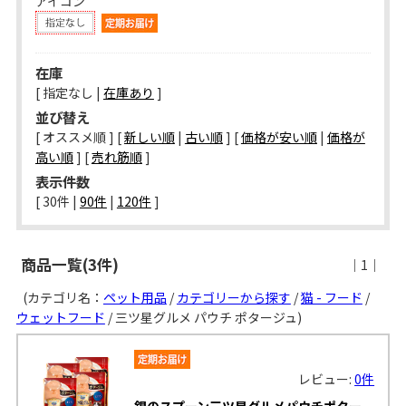
アイコン
在庫
[ 指定なし |
在庫あり
]
並び替え
[ オススメ順 ] [
新しい順
|
古い順
] [
価格が安い順
|
価格が
高い順
] [
売れ筋順
]
表示件数
[ 
30件
 | 
90件
 | 
120件
 ]
商品一覧(3件)
｜1｜
(カテゴリ名：
ペット用品
/
カテゴリーから探す
/
猫 - フード
/
ウェットフード
/ 三ツ星グルメ パウチ ポタージュ)
レビュー:
0件
銀のスプーン三ツ星グルメパウチポター