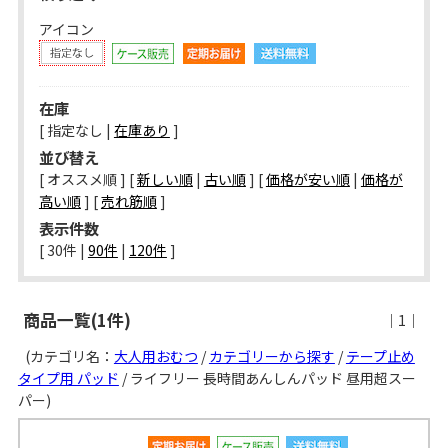
アイコン
在庫
[ 指定なし |
在庫あり
]
並び替え
[ オススメ順 ] [
新しい順
|
古い順
] [
価格が安い順
|
価格が
高い順
] [
売れ筋順
]
表示件数
[ 
30件
 | 
90件
 | 
120件
 ]
商品一覧(1件)
｜1｜
(カテゴリ名：
大人用おむつ
/
カテゴリーから探す
/
テープ止め
タイプ用 パッド
/ ライフリー 長時間あんしんパッド 昼用超スー
パー)