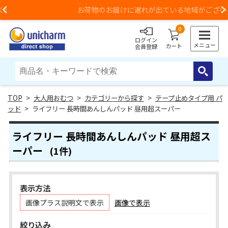
お荷物のお届けに遅れが出ている地域がございます
Previous
0
ログイン
メニュー
カート
会員登録
>
大人用おむつ
>
カテゴリーから探す
>
テープ止めタイプ用 パ
ッド
> ライフリー 長時間あんしんパッド 昼用超スーパー
ライフリー 長時間あんしんパッド 昼用超ス
ーパー
(1件)
表示方法
画像プラス説明文で表示
画像で表示
絞り込み