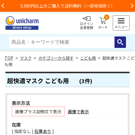
3,980円以上のご購入で送料無料（一部地域除く）
Previous
0
ログイン
メニュー
カート
会員登録
>
マスク
>
カテゴリーから探す
>
こども用
> 超快適マスク こど
も用
超快適マスク こども用
(3件)
表示方法
画像プラス説明文で表示
画像で表示
在庫
[ 指定なし |
在庫あり
]