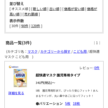
並び替え
[ オススメ順 ] [
新しい順
|
古い順
] [
価格が安い順
|
価格が
高い順
] [
売れ筋順
]
表示件数
[ 
30件
 | 
90件
 | 
120件
 ]
商品一覧(3件)
｜1｜
(カテゴリ名：
マスク
/
カテゴリーから探す
/
こども用
/ 超快適
マスク こども用 )
レビュー:
0件
超快適マスク 園児専用タイプ
341円
(税込)～
5枚 園児専用形状で、ぴったり安心フィット！まん
詳細を見る
まるラインが、丸い鼻やあごに沿ってフィット！
●バリエーション
5枚
18枚