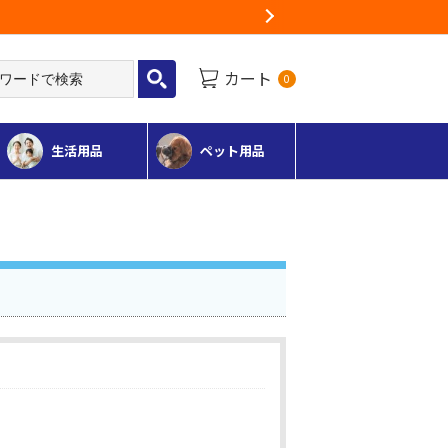
る地域がございます
Next
カート
0
生活用品
ペット用品