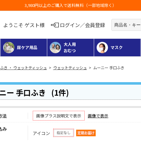
お荷物のお届けに遅れが出てい
ようこそ ゲスト様
ログイン／会員登録
大人用
尿ケア用品
マスク
おむつ
ふき ・ ウェットティッシュ
>
ウェットティッシュ
> ムーニー 手口ふき
ニー 手口ふき
(1件)
方法
画像プラス説明文で表示
画像で表示
込み
アイコン