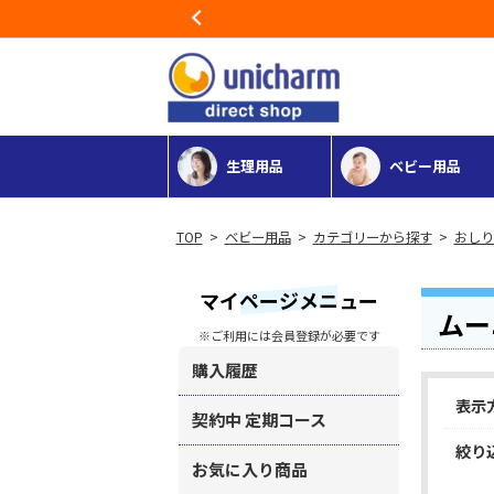
Previous
生理用品
ベビー用品
>
ベビー用品
>
カテゴリーから探す
>
おしり
マイページメニュー
ムー
※ご利用には会員登録が必要です
購入履歴
表示
契約中 定期コース
絞り
お気に入り商品