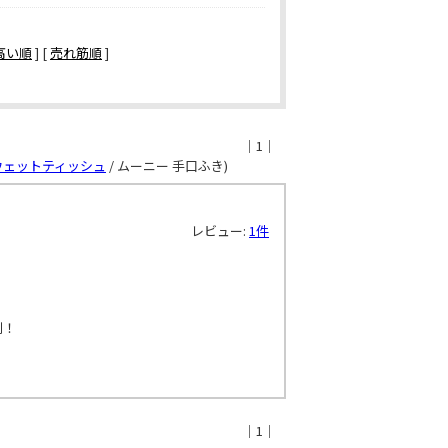
高い順
] [
売れ筋順
]
｜1｜
ウェットティッシュ
/ ムーニー 手口ふき)
レビュー:
1件
利！
｜1｜