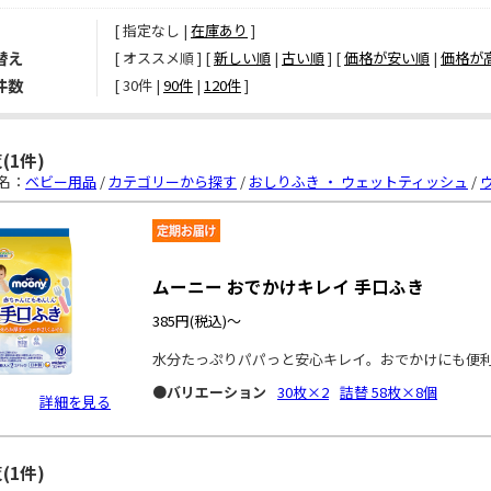
[ 指定なし |
在庫あり
]
替え
[ オススメ順 ] [
新しい順
|
古い順
] [
価格が安い順
|
価格が
件数
[ 
30件
 | 
90件
 | 
120件
 ]
(1件)
名：
ベビー用品
/
カテゴリーから探す
/
おしりふき ・ ウェットティッシュ
/
ムーニー おでかけキレイ 手口ふき
385円
(税込)～
水分たっぷりパパっと安心キレイ。おでかけにも便
●バリエーション
30枚×2
詰替 58枚×8個
詳細を見る
(1件)