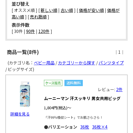
並び替え
[ オススメ順 ] [
新しい順
|
古い順
] [
価格が安い順
|
価格が
高い順
] [
売れ筋順
]
表示件数
[ 
30件
 | 
90件
 | 
120件
 ]
商品一覧(8件)
｜1｜
(カテゴリ名：
ベビー用品
/
カテゴリーから探す
/
パンツタイプ
/ ビッグサイズ)
レビュー:
2件
ムーニーマン 汗スッキリ 男女共用ビッグ
1,804円
(税込)～
詳細を見る
「汗99％吸収シート」でお肌さらさら！
●バリエーション
36枚
36枚×4