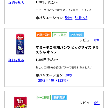
1,782円
(税込)～
詳細を見る
マミーポコパンツは今のサイズが長～く使える！
●バリエーション
54枚
54枚×3
レビュー:
0件
マミーポコ 夜用パンツ ビッグサイズ ドラ
えもん オムツ
1,309円
(税込)～
詳細を見る
おしっこ5回分の吸収パワーで夜モレあんしん♪
●バリエーション
28枚
28枚×4袋（112枚）
レビュー:
0件