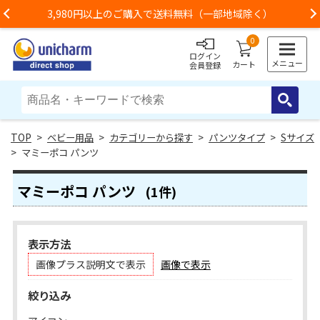
3,980円以上のご購入で送料無料（一部地域除く）
Previous
0
ログイン
メニュー
カート
会員登録
>
ベビー用品
>
カテゴリーから探す
>
パンツタイプ
>
Sサイズ
> マミーポコ パンツ
マミーポコ パンツ
(1件)
表示方法
画像プラス説明文で表示
画像で表示
絞り込み