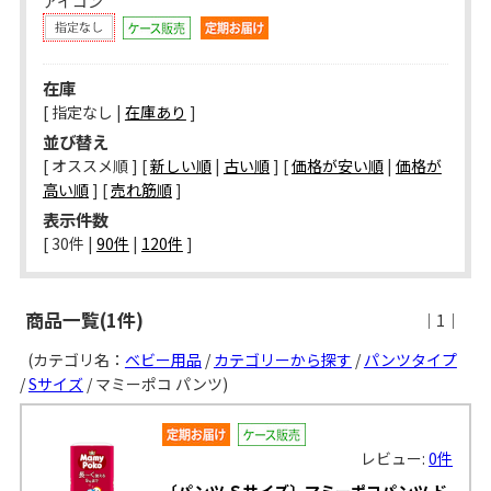
アイコン
在庫
[ 指定なし |
在庫あり
]
並び替え
[ オススメ順 ] [
新しい順
|
古い順
] [
価格が安い順
|
価格が
高い順
] [
売れ筋順
]
表示件数
[ 
30件
 | 
90件
 | 
120件
 ]
商品一覧(1件)
｜1｜
(カテゴリ名：
ベビー用品
/
カテゴリーから探す
/
パンツタイプ
/
Sサイズ
/ マミーポコ パンツ)
レビュー:
0件
〔パンツ Ｓサイズ〕マミーポコパンツ ド