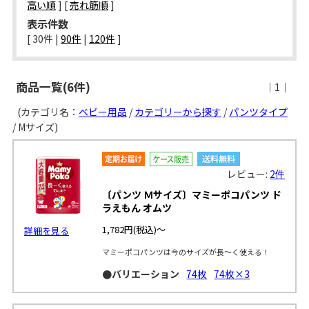
高い順
] [
売れ筋順
]
表示件数
[ 
30件
 | 
90件
 | 
120件
 ]
商品一覧(6件)
｜1｜
(カテゴリ名：
ベビー用品
/
カテゴリーから探す
/
パンツタイプ
/ Mサイズ)
レビュー:
2件
〔パンツ Ｍサイズ〕マミーポコパンツ ド
ラえもん オムツ
1,782円
(税込)～
詳細を見る
マミーポコパンツは今のサイズが長～く使える！
●バリエーション
74枚
74枚×3