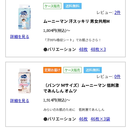
レビュー:
2件
ムーニーマン 汗スッキリ 男女共用M
1,804円
(税込)～
詳細を見る
「汗99％吸収シート」でお肌さらさら！
●バリエーション
48枚
48枚×3
レビュー:
0件
〔パンツ Ｍサイズ〕ムーニーマン 低刺激
であんしん オムツ
1,914円
(税込)～
詳細を見る
みらいのお肌のために 低刺激であんしん
●バリエーション
46枚
46枚×3袋