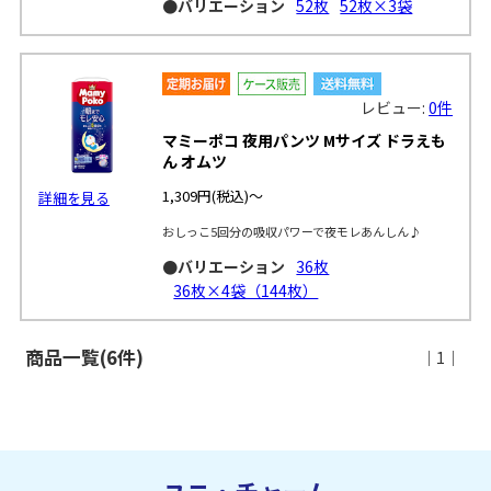
●バリエーション
52枚
52枚×3袋
レビュー:
0件
マミーポコ 夜用パンツ Mサイズ ドラえも
ん オムツ
1,309円
(税込)～
詳細を見る
おしっこ5回分の吸収パワーで夜モレあんしん♪
●バリエーション
36枚
36枚×4袋（144枚）
商品一覧(6件)
｜1｜
ユニ・チャーム