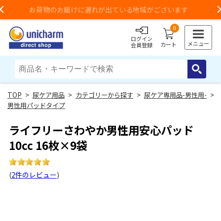
3,980円以上のご購入で送料無料（一部地域除く）
Previous
0
ログイン
メニュー
カート
会員登録
>
尿ケア用品
>
カテゴリーから探す
>
尿ケア専用品-男性用-
>
男性用パッドタイプ
ライフリーさわやか男性用安心パッド
10cc 16枚×9袋
(
2件のレビュー
)