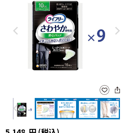
Previous
Next
SNS
お気
に
に入
シ
りに
ェ
登録
ア
Previous
Next
5,148
円
(税込)