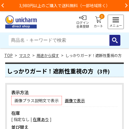
980円以上のご購入で送料無料（一部地域除く）
お荷
Previous
0
ログイン
メニュー
カート
会員登録
>
マスク
>
用途から探す
> しっかりガード！遮断性重視の方
しっかりガード！遮断性重視の方
(3件)
表示方法
画像プラス説明文で表示
画像で表示
在庫
[ 指定なし |
在庫あり
]
並び替え