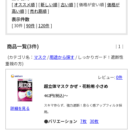
[
オススメ順
] [
新しい順
|
古い順
] [ 価格が安い順 |
価格が
高い順
] [
売れ筋順
]
表示件数
[ 
30件
 | 
90件
 | 
120件
 ]
商品一覧(3件)
｜1｜
(カテゴリ名：
マスク
/
用途から探す
/ しっかりガード！遮断性
重視の方)
レビュー:
0件
超立体マスク かぜ・花粉用 小さめ
462円
(税込)～
スキマ作らず、強力遮断！息らく感アップフィルタ採
詳細を見る
用。
●バリエーション
7枚
30枚