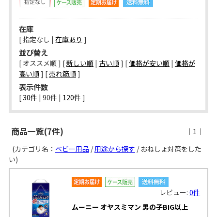
在庫
[ 指定なし |
在庫あり
]
並び替え
[ オススメ順 ] [
新しい順
|
古い順
] [
価格が安い順
|
価格が
高い順
] [
売れ筋順
]
表示件数
[ 
30件
 | 
90件
 | 
120件
 ]
商品一覧(7件)
｜1｜
(カテゴリ名：
ベビー用品
/
用途から探す
/ おねしょ対策をした
い)
レビュー:
0件
ムーニー オヤスミマン 男の子BIG以上