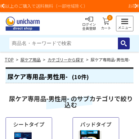
）
お荷物のお届けに遅れが出ている地域がございま
Previous
0
ログイン
メニュー
カート
会員登録
>
尿ケア用品
>
カテゴリーから探す
> 尿ケア専用品-男性用-
尿ケア専用品-男性用-
(10件)
尿ケア専用品-男性用- のサブカテゴリで絞り
込む