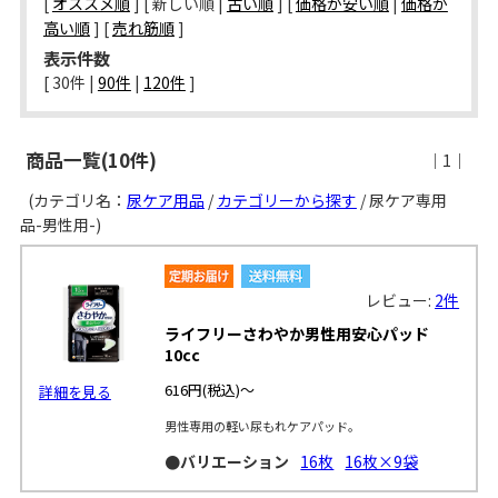
[
オススメ順
] [ 新しい順 |
古い順
] [
価格が安い順
|
価格が
高い順
] [
売れ筋順
]
表示件数
[ 
30件
 | 
90件
 | 
120件
 ]
商品一覧(10件)
｜1｜
(カテゴリ名：
尿ケア用品
/
カテゴリーから探す
/ 尿ケア専用
品-男性用-)
レビュー:
2件
ライフリーさわやか男性用安心パッド
10cc
616円
(税込)～
詳細を見る
男性専用の軽い尿もれケアパッド。
●バリエーション
16枚
16枚×9袋