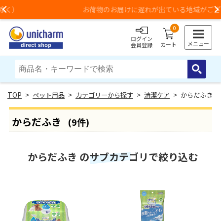
お荷物のお届けに遅れが出ている地域がございます
Previous
0
ログイン
メニュー
カート
会員登録
>
ペット用品
>
カテゴリーから探す
>
清潔ケア
> からだふき
からだふき
(9件)
からだふき のサブカテゴリで絞り込む