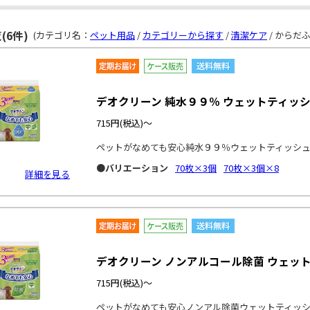
(6件)
(カテゴリ名：
ペット用品
/
カテゴリーから探す
/
清潔ケア
/ からだふ
デオクリーン 純水９９％ ウェットティッシ
715円
(税込)～
ペットがなめても安心純水９９％ウェットティッシ
●バリエーション
70枚×3個
70枚×3個×8
詳細を見る
デオクリーン ノンアルコール除菌 ウェッ
715円
(税込)～
ペットがなめても安心ノンアル除菌ウェットティッ