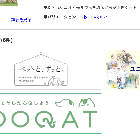
皮脂汚れやニオイ元まで拭き取るからだふきシート
●バリエーション
15枚
15枚×24
詳細を見る
(6件)