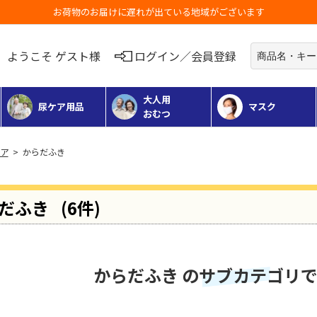
お荷物のお届けに遅れが出ている地域がございます
ようこそ ゲスト様
ログイン／会員登録
大人用
尿ケア用品
マスク
おむつ
ア
> からだふき
だふき
(6件)
からだふき のサブカテゴリ