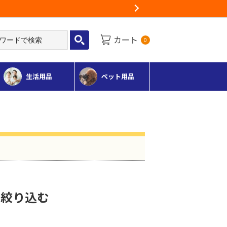
Next
カート
0
生活用品
ペット用品
で絞り込む