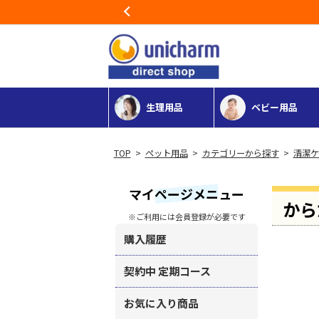
Previous
生理用品
ベビー用品
>
ペット用品
>
カテゴリーから探す
>
清潔ケ
マイページメニュー
から
※ご利用には会員登録が必要です
購入履歴
契約中 定期コース
お気に入り商品