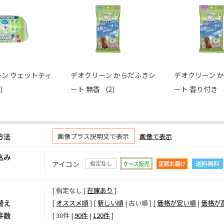
ン ウェットティ
デオクリーン からだふきシ
デオクリーン 
)
ート 無香
(2)
ート 香り付き
方法
画像プラス説明文で表示
画像で表示
込み
アイコン
[ 指定なし |
在庫あり
]
替え
[
オススメ順
] [
新しい順
| 古い順 ] [
価格が安い順
|
価格が
件数
[ 
30件
 | 
90件
 | 
120件
 ]