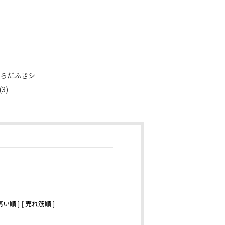
からだふきシ
(3)
高い順
] [
売れ筋順
]