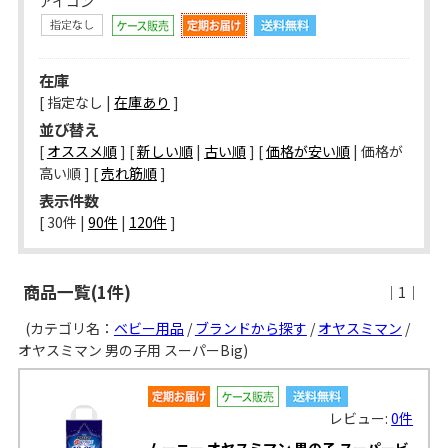
アイコン
在庫
[ 指定なし |
在庫あり
]
並び替え
[
オススメ順
] [
新しい順
|
古い順
] [
価格が安い順
| 価格が
高い順 ] [
売れ筋順
]
表示件数
[ 
30件
 | 
90件
 | 
120件
 ]
商品一覧(1件)
｜1｜
(カテゴリ名：
ベビー用品
/
ブランドから探す
/
オヤスミマン
/
オヤスミマン 男の子用 スーパーBig)
レビュー:
0件
ムーニー オヤスミマン 男の子 スーパービ