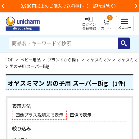
3,980円以上のご購入で送料無料（一部地域除く）
Previous
0
ログイン
メニュー
カート
会員登録
>
ベビー用品
>
ブランドから探す
>
オヤスミマン
> オヤスミマ
ン 男の子用 スーパーBig
オヤスミマン 男の子用 スーパーBig
(1件)
表示方法
画像プラス説明文で表示
画像で表示
絞り込み