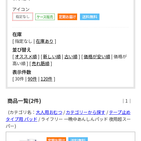
アイコン
在庫
[ 指定なし |
在庫あり
]
並び替え
[
オススメ順
] [
新しい順
|
古い順
] [
価格が安い順
| 価格が
高い順 ] [
売れ筋順
]
表示件数
[ 
30件
 | 
90件
 | 
120件
 ]
商品一覧(2件)
｜1｜
(カテゴリ名：
大人用おむつ
/
カテゴリーから探す
/
テープ止め
タイプ用 パッド
/ ライフリー 一晩中あんしんパッド 夜用超スー
パー)