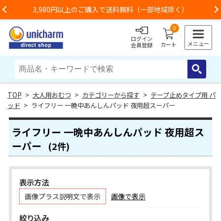
3,980円以上のご購入で送料無料（一部地域除く）
Previous
0
ログイン
メニュー
カート
会員登録
>
大人用おむつ
>
カテゴリーから探す
>
テープ止めタイプ用 パ
ッド
> ライフリー 一晩中あんしんパッド 夜用超スーパー
ライフリー 一晩中あんしんパッド 夜用超ス
ーパー
(2件)
表示方法
画像プラス説明文で表示
画像で表示
絞り込み