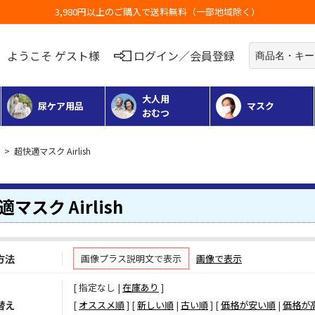
3,980円以上のご購入で送料無料（一部地域除く）
ようこそ ゲスト様
ログイン／会員登録
大人用
尿ケア用品
マスク
おむつ
> 超快適マスク Airlish
マスク Airlish
方法
画像プラス説明文で表示
画像で表示
[ 指定なし |
在庫あり
]
替え
[
オススメ順
] [
新しい順
|
古い順
] [
価格が安い順
|
価格が