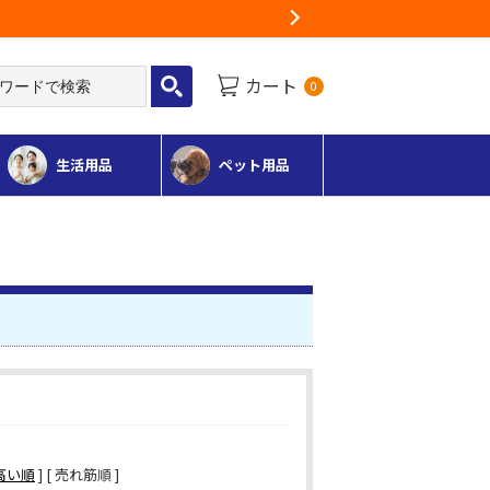
Next
カート
0
生活用品
ペット用品
高い順
] [ 売れ筋順 ]