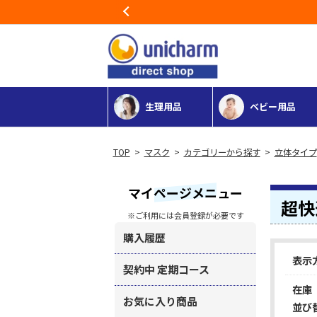
Previous
生理用品
ベビー用品
>
マスク
>
カテゴリーから探す
>
立体タイプ
マイページメニュー
超快適
※ご利用には会員登録が必要です
購入履歴
表示
契約中 定期コース
在庫
お気に入り商品
並び