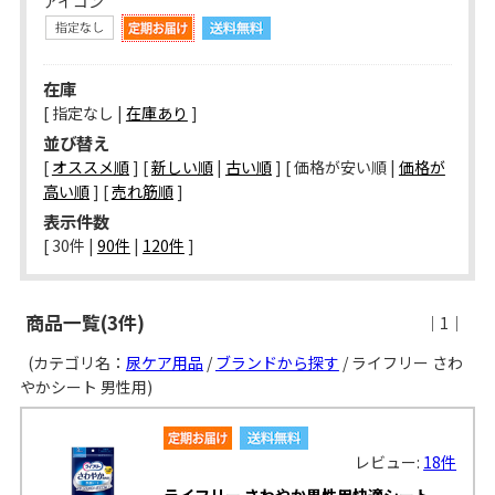
アイコン
在庫
[ 指定なし |
在庫あり
]
並び替え
[
オススメ順
] [
新しい順
|
古い順
] [ 価格が安い順 |
価格が
高い順
] [
売れ筋順
]
表示件数
[ 
30件
 | 
90件
 | 
120件
 ]
商品一覧(3件)
｜1｜
(カテゴリ名：
尿ケア用品
/
ブランドから探す
/ ライフリー さわ
やかシート 男性用)
レビュー:
18件
ライフリー さわやか男性用快適シート