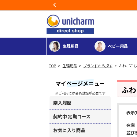
Previous
生理用品
ベビー用品
>
生理用品
>
ブランドから探す
> ふわごこち
マイページメニュー
ふわ
※ご利用には会員登録が必要です
購入履歴
表示
契約中 定期コース
在庫
お気に入り商品
並び