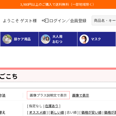
3,980円以上のご購入で送料無料（一部地域除く）
ようこそ ゲスト様
ログイン／会員登録
大人用
尿ケア用品
マスク
おむつ
ごこち
方法
画像プラス説明文で表示
画像で表示
[ 指定なし |
在庫あり
]
替え
[
オススメ順
] [
新しい順
| 古い順 ] [
価格が安い順
|
価格が