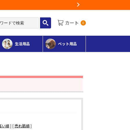
Next
カート
0
生活用品
ペット用品
高い順
] [
売れ筋順
]