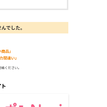
せんでした。
い商品」
力間違い」
連絡ください。
イト