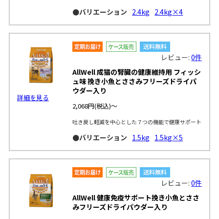
●バリエーション
2.4kg
2.4kg×4
レビュー:
0件
AllWell 成猫の腎臓の健康維持用 フィッシ
ュ味 挽き小魚とささみフリーズドライパ
ウダー入り
詳細を見る
2,068円
(税込)～
吐き戻し軽減を中心とした７つの機能で健康サポート
●バリエーション
1.5kg
1.5kg×5
レビュー:
0件
AllWell 健康免疫サポート挽き小魚とささ
みフリーズドライパウダー入り