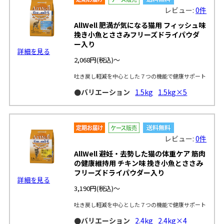
レビュー:
0件
AllWell 肥満が気になる猫用 フィッシュ味
挽き小魚とささみフリーズドライパウダ
ー入り
詳細を見る
2,068円
(税込)～
吐き戻し軽減を中心とした７つの機能で健康サポート
●バリエーション
1.5kg
1.5kg×5
レビュー:
0件
AllWell 避妊・去勢した猫の体重ケア 筋肉
の健康維持用 チキン味 挽き小魚とささみ
フリーズドライパウダー入り
詳細を見る
3,190円
(税込)～
吐き戻し軽減を中心とした７つの機能で健康サポート
●バリエーション
2.4kg
2.4kg×4