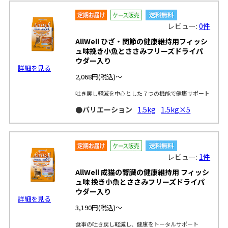
レビュー:
0件
AllWell ひざ・関節の健康維持用フィッシ
ュ味挽き小魚とささみフリーズドライパ
ウダー入り
詳細を見る
2,068円
(税込)～
吐き戻し軽減を中心とした７つの機能で健康サポート
●バリエーション
1.5kg
1.5kg×5
レビュー:
1件
AllWell 成猫の腎臓の健康維持用 フィッシ
ュ味 挽き小魚とささみフリーズドライパ
ウダー入り
詳細を見る
3,190円
(税込)～
食事の吐き戻し軽減し、健康をトータルサポート