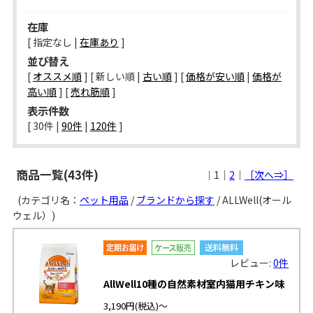
在庫
[ 指定なし |
在庫あり
]
並び替え
[
オススメ順
] [ 新しい順 |
古い順
] [
価格が安い順
|
価格が
高い順
] [
売れ筋順
]
表示件数
[ 
30件
 | 
90件
 | 
120件
 ]
商品一覧(43件)
｜1｜
2
｜
［次へ⇒］
(カテゴリ名：
ペット用品
/
ブランドから探す
/ ALLWell(オール
ウェル）)
レビュー:
0件
AllWell10種の自然素材室内猫用チキン味
3,190円
(税込)～