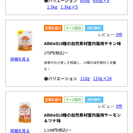
●バリエーション
650g
650g×9
1.3kg
1.3kg×5
レビュー:
0件
AllWell10種の自然素材室内猫用チキン味
275円
(税込)～
詳細を見る
食事の吐き戻しを軽減し、10種の自然素材と栄養
を！
●バリエーション
110g
110g×24
レビュー:
0件
AllWell10種の自然素材室内猫用サーモン
＆ツナ味
1,166円
(税込)～
詳細を見る