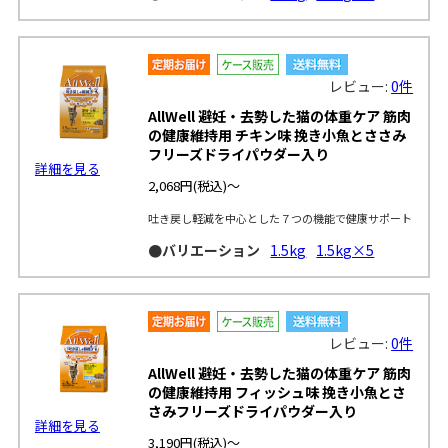
レビュー:
0件
AllWell 避妊・去勢した猫の体重ケア 筋肉
の健康維持用 チキン味 挽き小魚とささみ
フリーズドライパウダー入り
詳細を見る
2,068円
(税込)～
吐き戻し軽減を中心とした７つの機能で健康サポート
●バリエーション
1.5kg
1.5kg×5
レビュー:
0件
AllWell 避妊・去勢した猫の体重ケア 筋肉
の健康維持用 フィッシュ味 挽き小魚とさ
さみフリーズドライパウダー入り
詳細を見る
3,190円
(税込)～