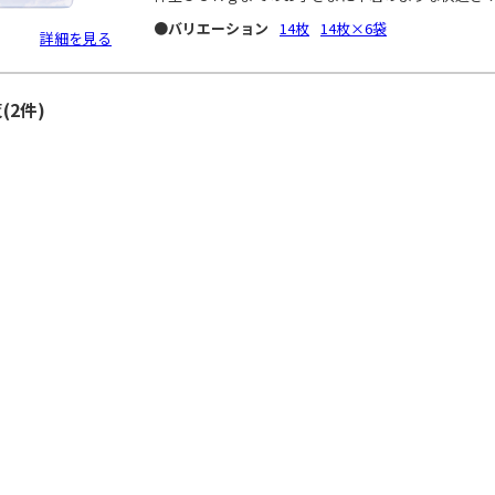
●バリエーション
14枚
14枚×6袋
詳細を見る
(2件)