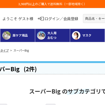
お荷物のお届けに遅れが出てい
ようこそ ゲスト様
ログイン／会員登録
大人用
尿ケア用品
マスク
おむつ
タイプ
> スーパーBig
パーBig
(2件)
スーパーBig のサブカテゴリ