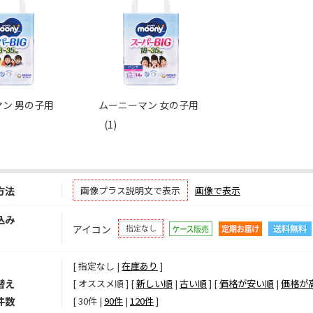
ン 男の子用
ムーニーマン 女の子用
(1)
方法
画像プラス説明文で表示
画像で表示
込み
アイコン
[ 指定なし |
在庫あり
]
替え
[ オススメ順 ] [
新しい順
|
古い順
] [
価格が安い順
|
価格が
件数
[ 
30件
 | 
90件
 | 
120件
 ]