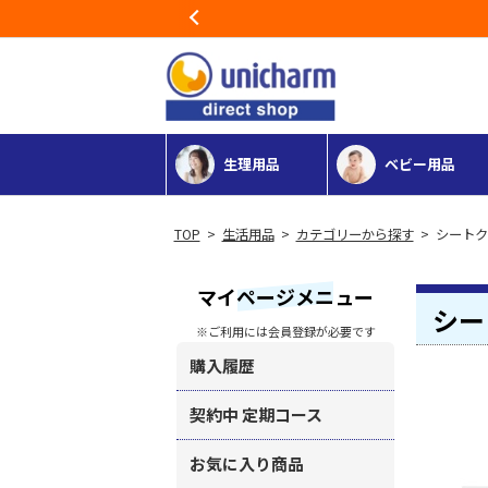
Previous
生理用品
ベビー用品
>
生活用品
>
カテゴリーから探す
> シート
マイページメニュー
シー
※ご利用には会員登録が必要です
購入履歴
契約中 定期コース
お気に入り商品