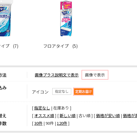
タイプ
(7)
フロアタイプ
(5)
方法
画像プラス説明文で表示
画像で表示
込み
アイコン
[
指定なし
| 在庫あり ]
替え
[
オススメ順
] [
新しい順
| 古い順 ] [
価格が安い順
|
価格が
件数
[ 
30件
 | 
90件
 | 
120件
 ]