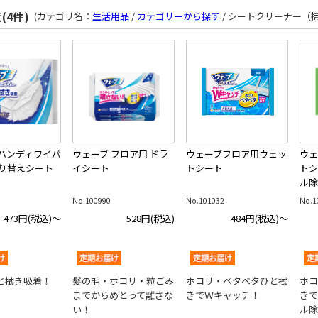
(4件)
(カテゴリ名：
生活用品
/
カテゴリーから探す
/ シートクリーナー（
 ハンディワイパ
ウェーブ フロア用 ドラ
ウェーブフロア用ウェッ
ウェ
取り替えシート
イシート
トシート
トシ
ル除
No.100990
No.101032
No.1
473円
(税込)～
528円
(税込)
484円
(税込)～
と拭き吸着！
髪の毛・ホコリ・粒ごみ
ホコリ・ベタベタひと拭
ホコ
までからめとって離さな
きでＷキャッチ！
きで
い！
ル除