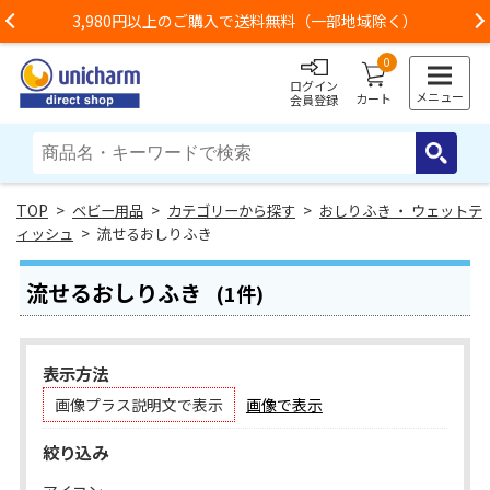
3,980円以上のご購入で送料無料（一部地域除く）
Previous
0
ログイン
メニュー
カート
会員登録
>
ベビー用品
>
カテゴリーから探す
>
おしりふき ・ ウェットテ
ィッシュ
> 流せるおしりふき
流せるおしりふき
(1件)
表示方法
画像プラス説明文で表示
画像で表示
絞り込み