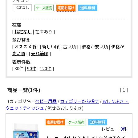
アイコン
在庫
[
指定なし
| 在庫あり ]
並び替え
[
オススメ順
] [
新しい順
| 古い順 ] [
価格が安い順
|
価格が
高い順
] [
売れ筋順
]
表示件数
[ 
30件
 | 
90件
 | 
120件
 ]
商品一覧(1件)
｜1｜
(カテゴリ名：
ベビー用品
/
カテゴリーから探す
/
おしりふき ・
ウェットティッシュ
/ 流せるおしりふき)
レビュー:
0件
ムーニー おしりふき トイレに流せるタイ