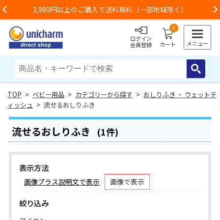
80円以上のご購入で送料無料（一部地域除く）
お荷物
Previous
0
ログイン
メニュー
カート
会員登録
>
ベビー用品
>
カテゴリーから探す
>
おしりふき ・ ウェットテ
ィッシュ
> 流せるおしりふき
流せるおしりふき
(1件)
表示方法
画像プラス説明文で表示
画像で表示
絞り込み