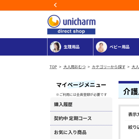
3,980円以上のご購入で送料無料（一部地域除く）
Previous
生理用品
ベビー用品
>
大人用おむつ
>
カテゴリーから探す
>
大人
マイページメニュー
介護
※ご利用には会員登録が必要です
購入履歴
表示
契約中 定期コース
絞り
お気に入り商品