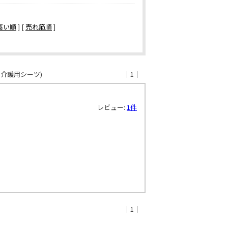
高い順
] [
売れ筋順
]
/ 介護用シーツ)
｜1｜
レビュー:
1件
｜1｜