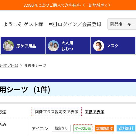
ようこそ ゲスト様
ログイン／会員登録
大人用
尿ケア用品
マスク
おむつ
用ケア用品
> 介護用シーツ
用シーツ
(1件)
方法
画像プラス説明文で表示
画像で表示
込み
アイコン