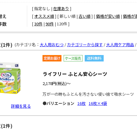
[ 指定なし |
在庫あり
]
替え
[
オススメ順
] [ 新しい順 |
古い順
] [
価格が安い順
|
価格が
件数
[ 
30件
 | 
90件
 | 
120件
 ]
(1件)
(カテゴリ名：
大人用おむつ
/
カテゴリーから探す
/
大人用ケア用品
ライフリー ふとん安心シーツ
2,178円
(税込)～
万が一の時もふとんを汚さない使い捨て吸水シーツ
●バリエーション
16枚
16枚×4袋
詳細を見る
(1件)