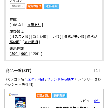
アイコン
在庫
[ 指定なし |
在庫あり
]
並び替え
[
オススメ順
] [ 新しい順 |
古い順
] [
価格が安い順
|
価格が
高い順
] [
売れ筋順
]
表示件数
[ 
30件
 | 
90件
 | 
120件
 ]
商品一覧(3件)
｜1｜
(カテゴリ名：
尿ケア用品
/
ブランドから探す
/ ライフリー さわ
やかシート 男性用)
レビュー:
0件
ライフリー さわやか男性用快適シート