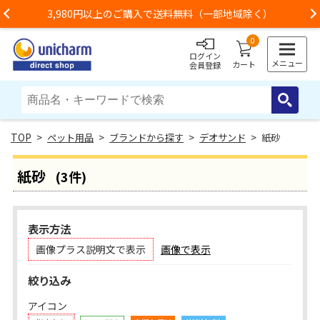
3,980円以上のご購入で送料無料（一部地域除く）
Previous
0
ログイン
メニュー
カート
会員登録
>
ペット用品
>
ブランドから探す
>
デオサンド
> 紙砂
紙砂
(3件)
表示方法
画像プラス説明文で表示
画像で表示
絞り込み
アイコン