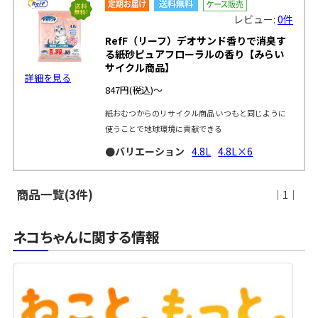
レビュー:
0件
RefF（リーフ）デオサンド香りで消臭す
る紙砂ピュアフローラルの香り【みらい
サイクル商品】
詳細を見る
847円
(税込)～
紙おむつからのリサイクル商品 いつもと同じように
使うことで地球環境に貢献できる
●バリエーション
4.8L
4.8L×6
商品一覧(3件)
｜1｜
ネコちゃんに関する情報