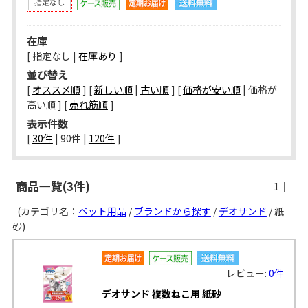
在庫
[ 指定なし |
在庫あり
]
並び替え
[
オススメ順
] [
新しい順
|
古い順
] [
価格が安い順
| 価格が
高い順 ] [
売れ筋順
]
表示件数
[ 
30件
 | 
90件
 | 
120件
 ]
商品一覧(3件)
｜1｜
(カテゴリ名：
ペット用品
/
ブランドから探す
/
デオサンド
/ 紙
砂)
レビュー:
0件
デオサンド 複数ねこ用 紙砂