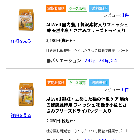
レビュー:
1件
AllWell 室内猫用 贅沢素材入りフィッシュ
味 天然小魚とささみフリーズドライ入り
3,190円
(税込)～
詳細を見る
吐き戻し軽減を中心とした７つの機能で健康サポート
●バリエーション
2.4kg
2.4kg×4
レビュー:
0件
AllWell 避妊・去勢した猫の体重ケア 筋肉
の健康維持用 フィッシュ味 挽き小魚とさ
さみフリーズドライパウダー入り
詳細を見る
2,068円
(税込)～
吐き戻し軽減を中心とした７つの機能で健康サポート