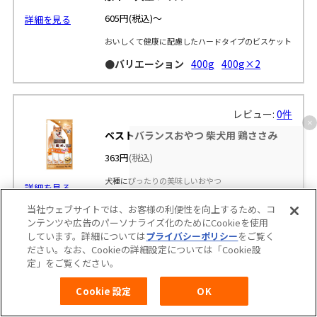
605円
(税込)～
詳細を見る
おいしくて健康に配慮したハードタイプのビスケット
●バリエーション
400g
400g×2
レビュー:
0件
ベストバランスおやつ 柴犬用 鶏ささみ
363円
(税込)
犬種にぴったりの美味しいおやつ
詳細を見る
●バリエーション
15g×4本
当社ウェブサイトでは、お客様の利便性を向上するため、コ
ンテンツや広告のパーソナライズ化のためにCookieを使用
しています。詳細については
プライバシーポリシー
をご覧く
ださい。なお、Cookieの詳細設定については「Cookie設
レビュー:
0件
定」をご覧ください。
ベストバランスおやつ ミニチュア・ダッ
クスフンド用 高齢向け 鶏ささみ
Cookie 設定
OK
363円
(税込)～