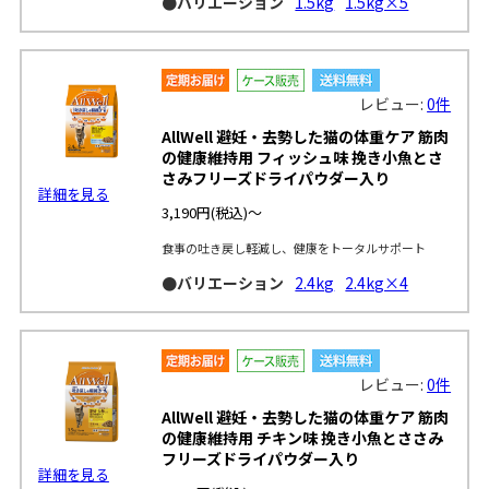
●バリエーション
1.5kg
1.5kg×5
レビュー:
0件
AllWell 避妊・去勢した猫の体重ケア 筋肉
の健康維持用 フィッシュ味 挽き小魚とさ
さみフリーズドライパウダー入り
詳細を見る
3,190円
(税込)～
食事の吐き戻し軽減し、健康をトータルサポート
●バリエーション
2.4kg
2.4kg×4
レビュー:
0件
AllWell 避妊・去勢した猫の体重ケア 筋肉
の健康維持用 チキン味 挽き小魚とささみ
フリーズドライパウダー入り
詳細を見る