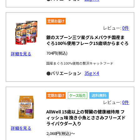
レビュー:
0件
銀のスプーン三ツ星グルメパウチ国産ま
ぐろ100％使用フレーク15歳頃からまぐろ
704円
(税込)
詳細を見る
国産まぐろ100%使用の贅沢キャットフード
●バリエーション
35g×4
レビュー:
0件
AllWell 15歳以上の腎臓の健康維持用 フ
ィッシュ味 挽き小魚とささみフリーズド
ライパウダー入り
詳細を見る
2,068円
(税込)～