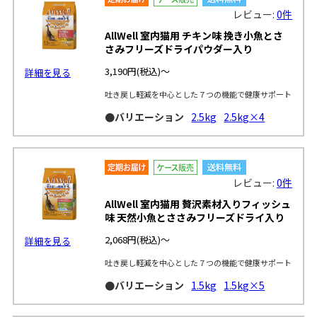
レビュー:
0件
AllWell 室内猫用 チキン味 挽き小魚とさ
さみフリーズドライパウダー入り
3,190円
(税込)～
詳細を見る
吐き戻し軽減を中心とした７つの機能で健康サポート
●バリエーション
2.5kg
2.5kg×4
レビュー:
0件
AllWell 室内猫用 贅沢素材入りフィッシュ
味 天然小魚とささみフリーズドライ入り
2,068円
(税込)～
詳細を見る
吐き戻し軽減を中心とした７つの機能で健康サポート
●バリエーション
1.5kg
1.5kg×5