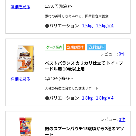
1,595円
(税込)～
詳細を見る
素材の美味しさあふれる、国産総合栄養食
●バリエーション
1.5kg
1.5kg×4
レビュー:
0件
ベストバランス カリカリ仕立て トイ・プ
ードル用 10歳以上用
1,540円
(税込)～
詳細を見る
犬種の特徴に合わせた健康サポート
●バリエーション
1.8kg
1.8kg×4
レビュー:
0件
銀のスプーンパウチ15歳頃から2種のアソ
ート