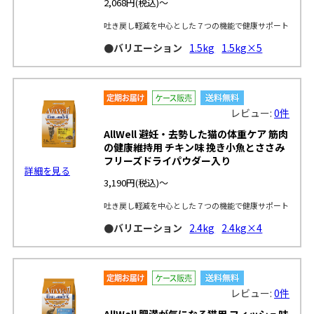
2,068円
(税込)～
吐き戻し軽減を中心とした７つの機能で健康サポート
●バリエーション
1.5kg
1.5kg×5
レビュー:
0件
AllWell 避妊・去勢した猫の体重ケア 筋肉
の健康維持用 チキン味 挽き小魚とささみ
フリーズドライパウダー入り
詳細を見る
3,190円
(税込)～
吐き戻し軽減を中心とした７つの機能で健康サポート
●バリエーション
2.4kg
2.4kg×4
レビュー:
0件
AllWell 肥満が気になる猫用 フィッシュ味