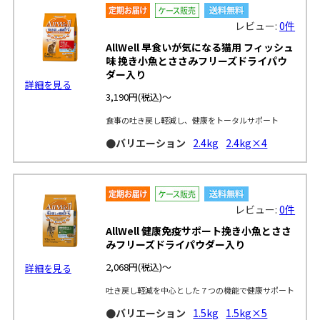
レビュー:
0件
AllWell 早食いが気になる猫用 フィッシュ
味 挽き小魚とささみフリーズドライパウ
ダー入り
詳細を見る
3,190円
(税込)～
食事の吐き戻し軽減し、健康をトータルサポート
●バリエーション
2.4kg
2.4kg×4
レビュー:
0件
AllWell 健康免疫サポート挽き小魚とささ
みフリーズドライパウダー入り
2,068円
(税込)～
詳細を見る
吐き戻し軽減を中心とした７つの機能で健康サポート
●バリエーション
1.5kg
1.5kg×5