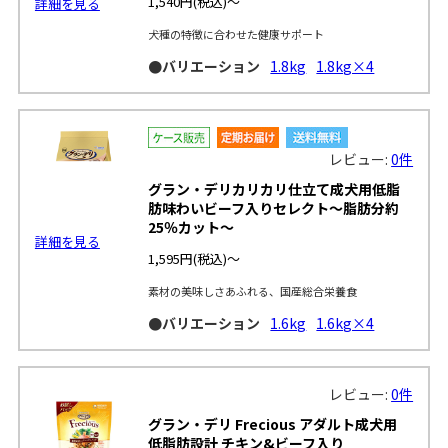
1,540円
(税込)～
詳細を見る
犬種の特徴に合わせた健康サポート
●バリエーション
1.8kg
1.8kg×4
レビュー:
0件
グラン・デリカリカリ仕立て成犬用低脂
肪味わいビーフ入りセレクト～脂肪分約
25％カット～
詳細を見る
1,595円
(税込)～
素材の美味しさあふれる、国産総合栄養食
●バリエーション
1.6kg
1.6kg×4
レビュー:
0件
グラン・デリ Frecious アダルト成犬用
低脂肪設計 チキン&ビーフ入り