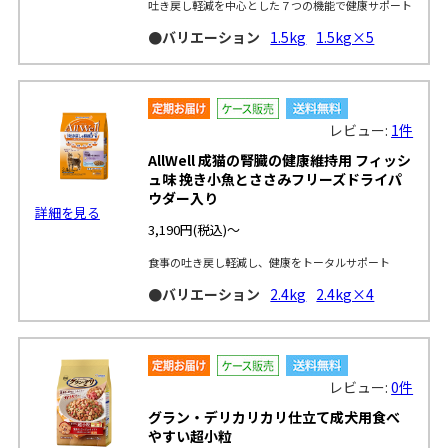
吐き戻し軽減を中心とした７つの機能で健康サポート
●バリエーション
1.5kg
1.5kg×5
レビュー:
1件
AllWell 成猫の腎臓の健康維持用 フィッシ
ュ味 挽き小魚とささみフリーズドライパ
ウダー入り
詳細を見る
3,190円
(税込)～
食事の吐き戻し軽減し、健康をトータルサポート
●バリエーション
2.4kg
2.4kg×4
レビュー:
0件
グラン・デリカリカリ仕立て成犬用食べ
やすい超小粒