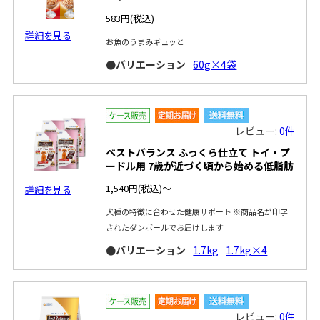
583円
(税込)
詳細を見る
お魚のうまみギュッと
●バリエーション
60g×4袋
レビュー:
0件
ベストバランス ふっくら仕立て トイ・プ
ードル用 7歳が近づく頃から始める低脂肪
1,540円
(税込)～
詳細を見る
犬種の特徴に合わせた健康サポート ※商品名が印字
されたダンボールでお届けします
●バリエーション
1.7kg
1.7kg×4
レビュー:
0件