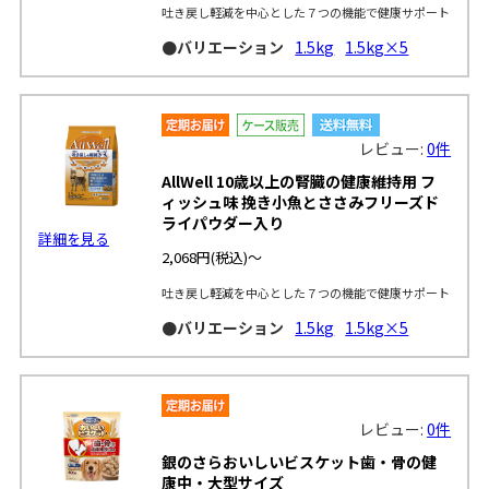
吐き戻し軽減を中心とした７つの機能で健康サポート
●バリエーション
1.5kg
1.5kg×5
レビュー:
0件
AllWell 10歳以上の腎臓の健康維持用 フ
ィッシュ味 挽き小魚とささみフリーズド
ライパウダー入り
詳細を見る
2,068円
(税込)～
吐き戻し軽減を中心とした７つの機能で健康サポート
●バリエーション
1.5kg
1.5kg×5
レビュー:
0件
銀のさらおいしいビスケット歯・骨の健
康中・大型サイズ