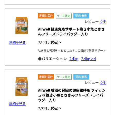
レビュー:
0件
AllWell 健康免疫サポート挽き小魚とささ
みフリーズドライパウダー入り
3,190円
(税込)～
詳細を見る
吐き戻し軽減を中心とした７つの機能で健康サポート
●バリエーション
2.4kg
2.4kg×4
レビュー:
0件
AllWell 成猫の腎臓の健康維持用 フィッシ
ュ味 挽き小魚とささみフリーズドライパ
ウダー入り
詳細を見る
2,068円
(税込)～